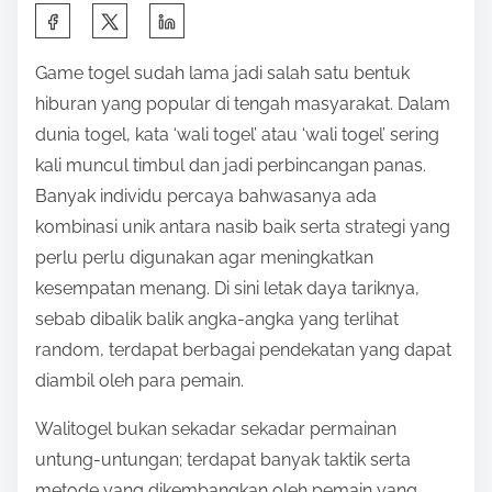
S
h
Game togel sudah lama jadi salah satu bentuk
a
hiburan yang popular di tengah masyarakat. Dalam
r
dunia togel, kata ‘wali togel’ atau ‘wali togel’ sering
e
kali muncul timbul dan jadi perbincangan panas.
t
Banyak individu percaya bahwasanya ada
h
kombinasi unik antara nasib baik serta strategi yang
i
perlu perlu digunakan agar meningkatkan
s
kesempatan menang. Di sini letak daya tariknya,
p
sebab dibalik balik angka-angka yang terlihat
o
random, terdapat berbagai pendekatan yang dapat
s
diambil oleh para pemain.
t
o
Walitogel bukan sekadar sekadar permainan
n
untung-untungan; terdapat banyak taktik serta
:
metode yang dikembangkan oleh pemain yang