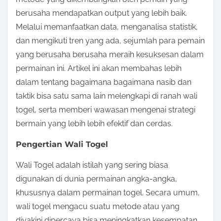
berusaha mendapatkan output yang lebih baik.
Melalui memanfaatkan data, menganalisa statistik,
dan mengikuti tren yang ada, sejumlah para pemain
yang berusaha berusaha meraih kesuksesan dalam
permainan ini. Artikel ini akan membahas lebih
dalam tentang bagaimana bagaimana nasib dan
taktik bisa satu sama lain melengkapi di ranah wali
togel, serta memberi wawasan mengenai strategi
bermain yang lebih lebih efektif dan cerdas.
Pengertian Wali Togel
Wali Togel adalah istilah yang sering biasa
digunakan di dunia permainan angka-angka,
khususnya dalam permainan togel. Secara umum,
wali togel mengacu suatu metode atau yang
diyakini dipercaya bisa meningkatkan kesempatan