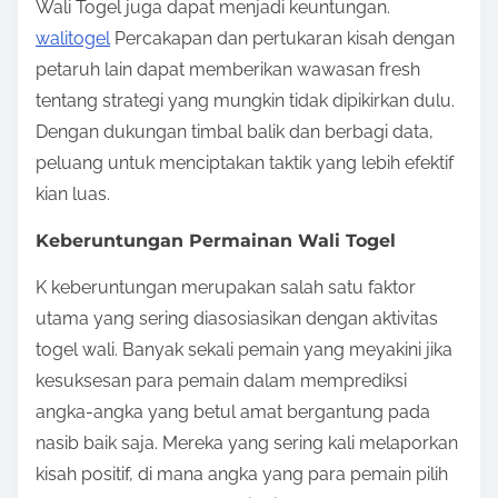
Wali Togel juga dapat menjadi keuntungan.
walitogel
Percakapan dan pertukaran kisah dengan
petaruh lain dapat memberikan wawasan fresh
tentang strategi yang mungkin tidak dipikirkan dulu.
Dengan dukungan timbal balik dan berbagi data,
peluang untuk menciptakan taktik yang lebih efektif
kian luas.
Keberuntungan Permainan Wali Togel
K keberuntungan merupakan salah satu faktor
utama yang sering diasosiasikan dengan aktivitas
togel wali. Banyak sekali pemain yang meyakini jika
kesuksesan para pemain dalam memprediksi
angka-angka yang betul amat bergantung pada
nasib baik saja. Mereka yang sering kali melaporkan
kisah positif, di mana angka yang para pemain pilih