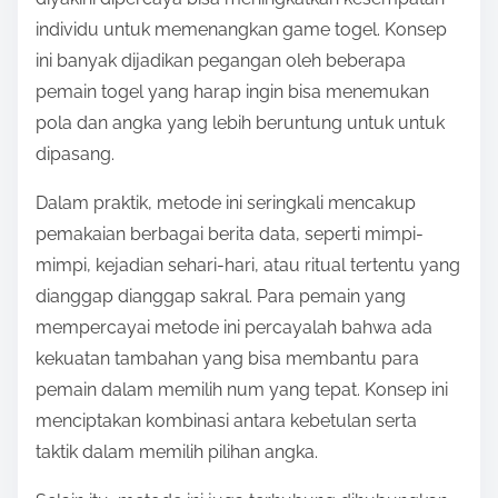
individu untuk memenangkan game togel. Konsep
ini banyak dijadikan pegangan oleh beberapa
pemain togel yang harap ingin bisa menemukan
pola dan angka yang lebih beruntung untuk untuk
dipasang.
Dalam praktik, metode ini seringkali mencakup
pemakaian berbagai berita data, seperti mimpi-
mimpi, kejadian sehari-hari, atau ritual tertentu yang
dianggap dianggap sakral. Para pemain yang
mempercayai metode ini percayalah bahwa ada
kekuatan tambahan yang bisa membantu para
pemain dalam memilih num yang tepat. Konsep ini
menciptakan kombinasi antara kebetulan serta
taktik dalam memilih pilihan angka.