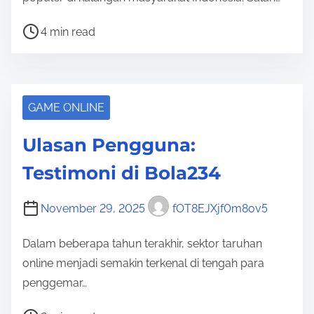
P
4 min read
o
s
t
r
GAME ONLINE
e
Ulasan Pengguna:
a
d
Testimoni di Bola234
t
i
November 29, 2025
fOT8EJXjf0m8ov5
m
e
Dalam beberapa tahun terakhir, sektor taruhan
online menjadi semakin terkenal di tengah para
penggemar…
P