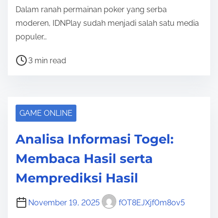
Dalam ranah permainan poker yang serba
moderen, IDNPlay sudah menjadi salah satu media
populer…
P
3 min read
o
s
t
r
GAME ONLINE
e
Analisa Informasi Togel:
a
d
Membaca Hasil serta
t
Memprediksi Hasil
i
m
November 19, 2025
fOT8EJXjf0m8ov5
e