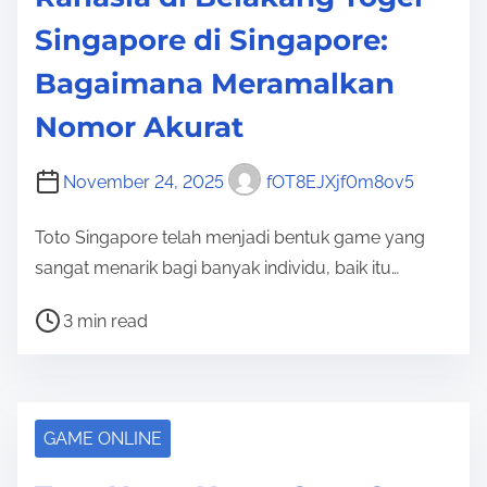
d
Singapore di Singapore:
t
Bagaimana Meramalkan
i
m
Nomor Akurat
e
November 24, 2025
fOT8EJXjf0m8ov5
Toto Singapore telah menjadi bentuk game yang
sangat menarik bagi banyak individu, baik itu…
P
3 min read
o
s
t
r
GAME ONLINE
e