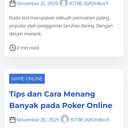
November 21, 2025
fOT8EJXjf0m8ov5
e
Kuda slot merupakan sebuah permainan paling
populer oleh penggemar taruhan daring. Dengan
desain menarik…
P
2 min read
o
s
t
r
GAME ONLINE
e
Tips dan Cara Menang
a
d
Banyak pada Poker Online
t
i
November 20, 2025
fOT8EJXjf0m8ov5
m