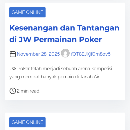
t
r
GAME ONLINE
e
Kesenangan dan Tantangan
a
d
di JW Permainan Poker
t
i
November 28, 2025
fOT8EJXjf0m8ov5
m
e
JW Poker telah menjadi sebuah arena kompetisi
yang memikat banyak pemain di Tanah Air.…
P
2 min read
o
s
t
r
GAME ONLINE
e