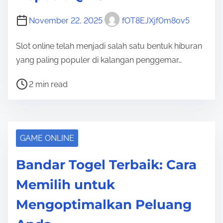
t
i
November 22, 2025
fOT8EJXjf0m8ov5
m
e
Slot online telah menjadi salah satu bentuk hiburan
yang paling populer di kalangan penggemar…
P
2 min read
o
s
t
r
GAME ONLINE
e
Bandar Togel Terbaik: Cara
a
d
Memilih untuk
t
Mengoptimalkan Peluang
i
m