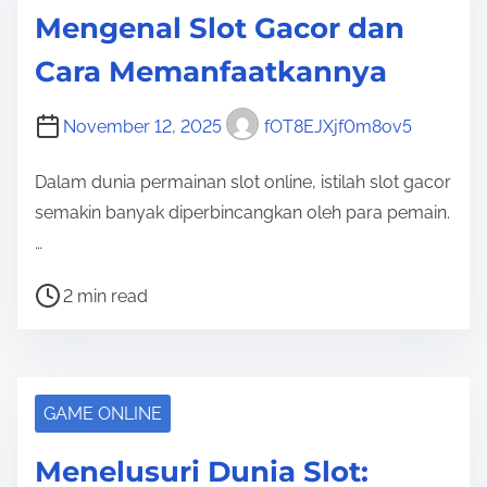
Mengenal Slot Gacor dan
a
d
Cara Memanfaatkannya
t
i
November 12, 2025
fOT8EJXjf0m8ov5
m
e
Dalam dunia permainan slot online, istilah slot gacor
semakin banyak diperbincangkan oleh para pemain.
…
P
2 min read
o
s
t
r
GAME ONLINE
e
Menelusuri Dunia Slot:
a