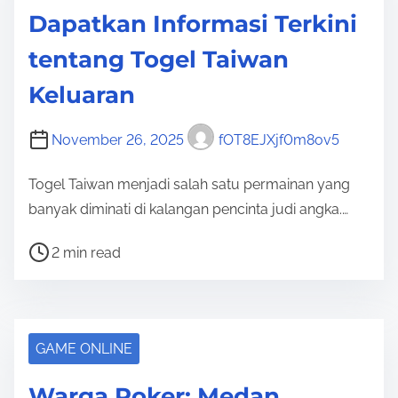
Dapatkan Informasi Terkini
a
d
tentang Togel Taiwan
t
Keluaran
i
m
November 26, 2025
fOT8EJXjf0m8ov5
e
Togel Taiwan menjadi salah satu permainan yang
banyak diminati di kalangan pencinta judi angka.…
P
2 min read
o
s
t
r
GAME ONLINE
e
Warga Poker: Medan
a