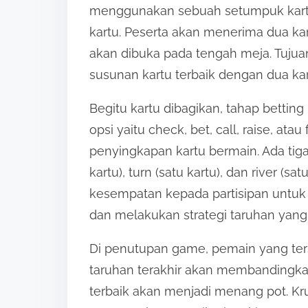
menggunakan sebuah setumpuk kartu s
kartu. Peserta akan menerima dua ka
akan dibuka pada tengah meja. Tujua
susunan kartu terbaik dengan dua kar
Begitu kartu dibagikan, tahap bettin
opsi yaitu check, bet, call, raise, ata
penyingkapan kartu bermain. Ada tiga
kartu), turn (satu kartu), dan river 
kesempatan kepada partisipan untuk 
dan melakukan strategi taruhan yan
Di penutupan game, pemain yang ter
taruhan terakhir akan membandingka
terbaik akan menjadi menang pot. Kruc