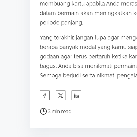
membuang kartu apabila Anda merasa 
dalam bermain akan meningkatkan 
periode panjang.
Yang terakhir, jangan lupa agar meng
berapa banyak modal yang kamu siapk
godaan agar terus bertaruh ketika 
bagus, Anda bisa menikmati permainan
Semoga berjudi serta nikmati penga
S
h
P
a
3 min read
o
r
s
e
t