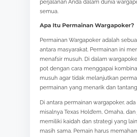
perjalanan Anda dalam dunia wargapo
n
semua.
:
Apa Itu Permainan Wargapoker?
Permainan Wargapoker adalah sebuah
antara masyarakat. Permainan ini men
menafsir musuh. Di dalam wargapoke
pot dengan cara menggapai kombinas
musuh agar tidak melanjutkan perma
permainan yang menarik dan tantang
Di antara permainan wargapoker, ada b
misalnya Texas Hold’em, Omaha, dan 
memiliki kaidah dan strategi yang la
masih sama. Pemain harus memahami