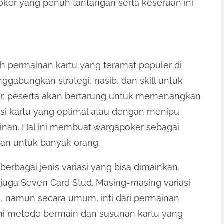
ker yang penuh tantangan serta keseruan ini
 permainan kartu yang teramat populer di
ggabungkan strategi, nasib, dan skill untuk
r, peserta akan bertarung untuk memenangkan
i kartu yang optimal atau dengan menipu
inan. Hal ini membuat wargapoker sebagai
an untuk banyak orang.
erbagai jenis variasi yang bisa dimainkan,
juga Seven Card Stud. Masing-masing variasi
in, namun secara umum, inti dari permainan
 metode bermain dan susunan kartu yang