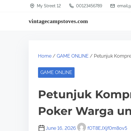
S
My Street 12
00123456789
email
k
vintagecampstoves.com
i
p
t
o
Home
/
GAME ONLINE
/ Petunjuk Kompre
c
o
GAME ONLINE
n
t
Petunjuk Kompr
e
n
Poker Warga u
t
June 16, 2026
fOT8EJXjf0m8ov5