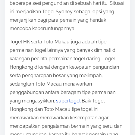
beberapa sesi pengundian di sebuah hari itu. Situasi
ini menjadikan Togel Sydney sebagai opsi yang
menjanjikan bagi para pemain yang hendak
mencoba keberuntungannya.
Togel HK serta Toto Makau juga adalah tipe
permainan togel lainnya yang banyak diminati di
kalangan pecinta permainan togel daring. Togel
Hongkong dikenal dengan ketepatan pengundian
serta penghargaan besar yang melimpah,
sedangkan Toto Macau menawarkan
penggabungan antara beragam tipe permainan
yang mengasyikkan.
supertogel
Baik Togel
Hongkong dan Toto Macau tipe togel ini
menawarkan menawarkan kesempatan agar
mendapatkan pengalaman bermain yang seru dan
menguntungkan, karena itu banyak pemain yang