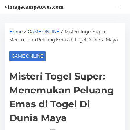
S
vintagecampstoves.com
k
i
p
Home
/
GAME ONLINE
/ Misteri Togel Super:
t
Menemukan Peluang Emas di Togel Di Dunia Maya
o
c
GAME ONLINE
o
n
Misteri Togel Super:
t
e
Menemukan Peluang
n
t
Emas di Togel Di
Dunia Maya