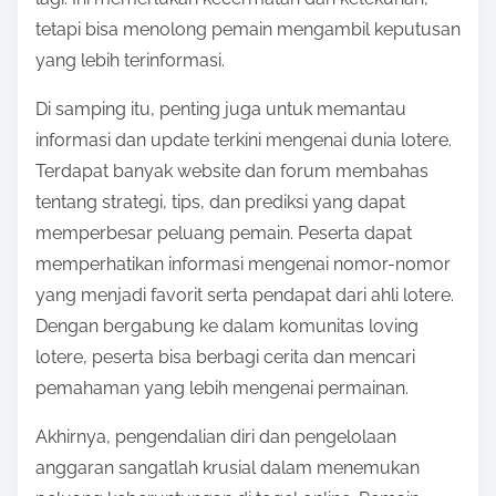
tetapi bisa menolong pemain mengambil keputusan
yang lebih terinformasi.
Di samping itu, penting juga untuk memantau
informasi dan update terkini mengenai dunia lotere.
Terdapat banyak website dan forum membahas
tentang strategi, tips, dan prediksi yang dapat
memperbesar peluang pemain. Peserta dapat
memperhatikan informasi mengenai nomor-nomor
yang menjadi favorit serta pendapat dari ahli lotere.
Dengan bergabung ke dalam komunitas loving
lotere, peserta bisa berbagi cerita dan mencari
pemahaman yang lebih mengenai permainan.
Akhirnya, pengendalian diri dan pengelolaan
anggaran sangatlah krusial dalam menemukan