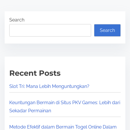
Search
Search
Recent Posts
Slot Tri: Mana Lebih Menguntungkan?
Keuntungan Bermain di Situs PKV Games: Lebih dari
Sekadar Permainan
Metode Efektif dalam Bermain Togel Online Dalam