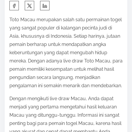
S
h
Toto Macau merupakan salah satu permainan togel
a
yang sangat populer di kalangan pecinta judi di
r
Asia, khususnya di Indonesia. Setiap harinya, jutaan
e
pemain berharap untuk mendapatkan angka
t
keberuntungan yang dapat mengubah hidup
h
mereka. Dengan adanya live draw Toto Macau, para
i
pemain memiliki kesempatan untuk melihat hasil
s
pengundian secara langsung, menjadikan
p
pengalaman ini semakin menarik dan mendebarkan.
o
s
Dengan mengikuti live draw Macau, Anda dapat
t
menjadi yang pertama mengetahui hasil keluaran
o
Macau yang ditunggu-tunggu. Informasi ini sangat
n
penting bagi para pemain togel Macau, karena hasil
:
yang akurat dan cepat dapat membantu Anda