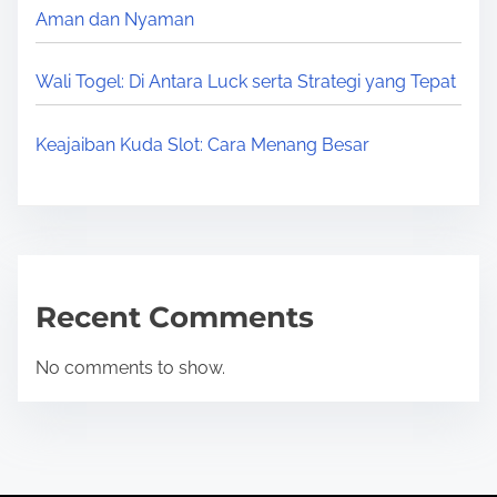
Aman dan Nyaman
Wali Togel: Di Antara Luck serta Strategi yang Tepat
Keajaiban Kuda Slot: Cara Menang Besar
Recent Comments
No comments to show.