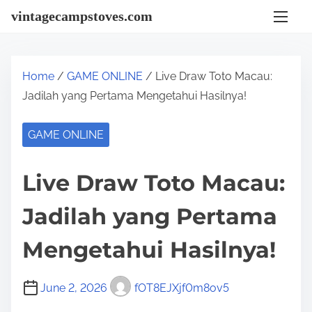
S
vintagecampstoves.com
k
i
p
Home
/
GAME ONLINE
/ Live Draw Toto Macau:
t
Jadilah yang Pertama Mengetahui Hasilnya!
o
c
GAME ONLINE
o
n
Live Draw Toto Macau:
t
e
Jadilah yang Pertama
n
t
Mengetahui Hasilnya!
June 2, 2026
fOT8EJXjf0m8ov5