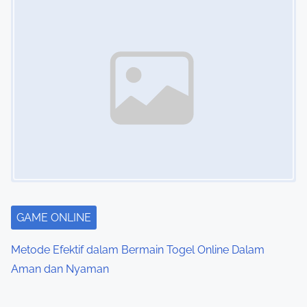
GAME ONLINE
Metode Efektif dalam Bermain Togel Online Dalam
Aman dan Nyaman