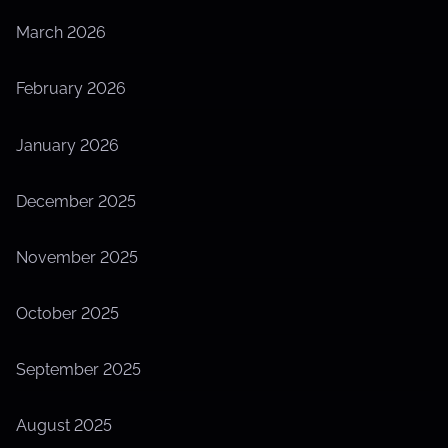
March 2026
February 2026
January 2026
December 2025
November 2025
October 2025
September 2025
August 2025