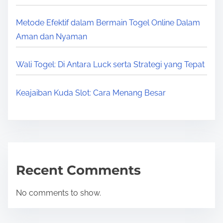
Metode Efektif dalam Bermain Togel Online Dalam
Aman dan Nyaman
Wali Togel: Di Antara Luck serta Strategi yang Tepat
Keajaiban Kuda Slot: Cara Menang Besar
Recent Comments
No comments to show.