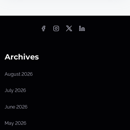
Archives
August 2026
July 2026
June 2026
May 2026