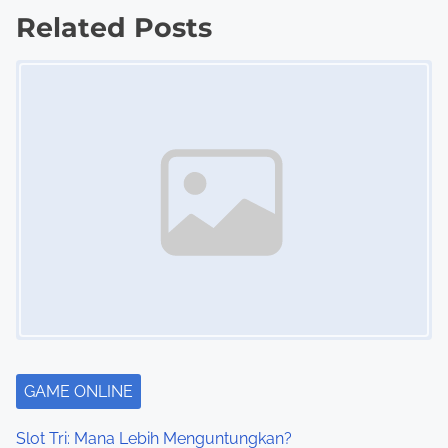
Related Posts
t
Image Placeholder
s
n
a
v
i
g
a
t
i
GAME ONLINE
o
Slot Tri: Mana Lebih Menguntungkan?