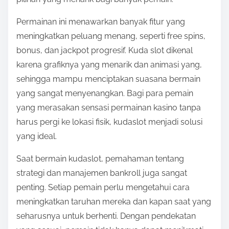
Permainan ini menawarkan banyak fitur yang
meningkatkan peluang menang, seperti free spins,
bonus, dan jackpot progresif. Kuda slot dikenal
karena grafiknya yang menarik dan animasi yang,
sehingga mampu menciptakan suasana bermain
yang sangat menyenangkan. Bagi para pemain
yang merasakan sensasi permainan kasino tanpa
harus pergi ke lokasi fisik, kudaslot menjadi solusi
yang ideal.
Saat bermain kudaslot, pemahaman tentang
strategi dan manajemen bankroll juga sangat
penting. Setiap pemain perlu mengetahui cara
meningkatkan taruhan mereka dan kapan saat yang
seharusnya untuk berhenti. Dengan pendekatan