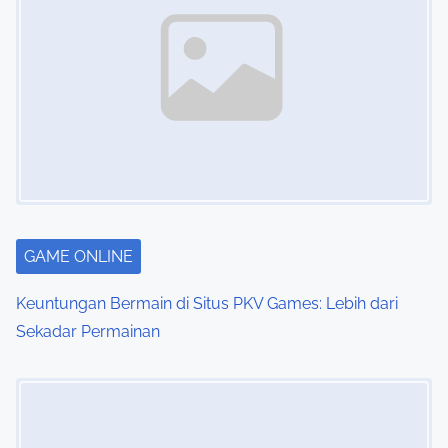
GAME ONLINE
Keuntungan Bermain di Situs PKV Games: Lebih dari
Sekadar Permainan
Image Placeholder