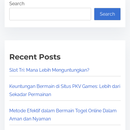
Search
Search
Recent Posts
Slot Tri: Mana Lebih Menguntungkan?
Keuntungan Bermain di Situs PKV Games: Lebih dari
Sekadar Permainan
Metode Efektif dalam Bermain Togel Online Dalam
Aman dan Nyaman