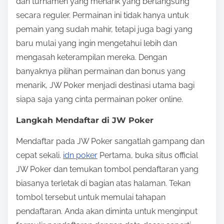
dan turnamen yang menarik yang berlangsung
secara reguler. Permainan ini tidak hanya untuk
pemain yang sudah mahir, tetapi juga bagi yang
baru mulai yang ingin mengetahui lebih dan
mengasah keterampilan mereka. Dengan
banyaknya pilihan permainan dan bonus yang
menarik, JW Poker menjadi destinasi utama bagi
siapa saja yang cinta permainan poker online.
Langkah Mendaftar di JW Poker
Mendaftar pada JW Poker sangatlah gampang dan
cepat sekali.
idn poker
Pertama, buka situs official
JW Poker dan temukan tombol pendaftaran yang
biasanya terletak di bagian atas halaman. Tekan
tombol tersebut untuk memulai tahapan
pendaftaran. Anda akan diminta untuk menginput