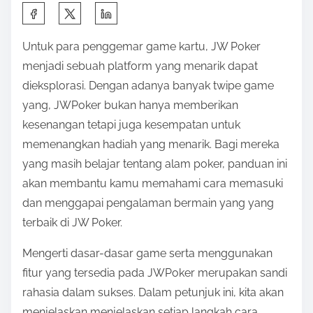
S
h
Untuk para penggemar game kartu, JW Poker
a
menjadi sebuah platform yang menarik dapat
r
dieksplorasi. Dengan adanya banyak twipe game
e
yang, JWPoker bukan hanya memberikan
t
kesenangan tetapi juga kesempatan untuk
h
memenangkan hadiah yang menarik. Bagi mereka
i
yang masih belajar tentang alam poker, panduan ini
s
akan membantu kamu memahami cara memasuki
p
dan menggapai pengalaman bermain yang yang
o
terbaik di JW Poker.
s
t
Mengerti dasar-dasar game serta menggunakan
o
fitur yang tersedia pada JWPoker merupakan sandi
n
rahasia dalam sukses. Dalam petunjuk ini, kita akan
:
menjelaskan menjelaskan setiap langkah cara