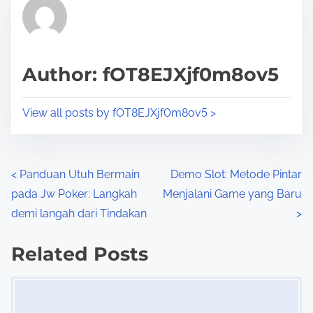
r
h
e
i
a
s
d
p
Author: fOT8EJXjf0m8ov5
t
o
i
s
View all posts by fOT8EJXjf0m8ov5 >
m
t
e
o
n
P
<
Panduan Utuh Bermain
Demo Slot: Metode Pintar
:
pada Jw Poker: Langkah
Menjalani Game yang Baru
o
demi langah dari Tindakan
>
s
Related Posts
t
Image Placeholder
s