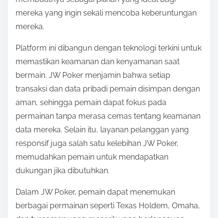
mereka yang ingin sekali mencoba keberuntungan
mereka.
Platform ini dibangun dengan teknologi terkini untuk
memastikan keamanan dan kenyamanan saat
bermain. JW Poker menjamin bahwa setiap
transaksi dan data pribadi pemain disimpan dengan
aman, sehingga pemain dapat fokus pada
permainan tanpa merasa cemas tentang keamanan
data mereka. Selain itu, layanan pelanggan yang
responsif juga salah satu kelebihan JW Poker,
memudahkan pemain untuk mendapatkan
dukungan jika dibutuhkan.
Dalam JW Poker, pemain dapat menemukan
berbagai permainan seperti Texas Holdem, Omaha,