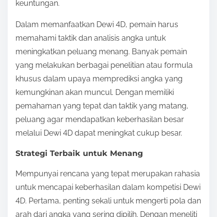
keuntungan.
Dalam memanfaatkan Dewi 4D, pemain harus
memahami taktik dan analisis angka untuk
meningkatkan peluang menang. Banyak pemain
yang melakukan berbagai penelitian atau formula
khusus dalam upaya memprediksi angka yang
kemungkinan akan muncul. Dengan memiliki
pemahaman yang tepat dan taktik yang matang,
peluang agar mendapatkan keberhasilan besar
melalui Dewi 4D dapat meningkat cukup besar.
Strategi Terbaik untuk Menang
Mempunyai rencana yang tepat merupakan rahasia
untuk mencapai keberhasilan dalam kompetisi Dewi
4D. Pertama, penting sekali untuk mengerti pola dan
arah dari angka yang sering dipilih. Dengan meneliti