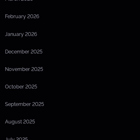
February 2026
January 2026
December 2025
November 2025
October 2025
September 2025
August 2025
July 2025