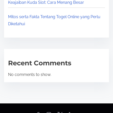
Keajaiban Kuda Slot: Cara Menang Besar
Mitos serta Fakta Tentang Togel Online yang Perlu
Diketahui
Recent Comments
No comments to show.