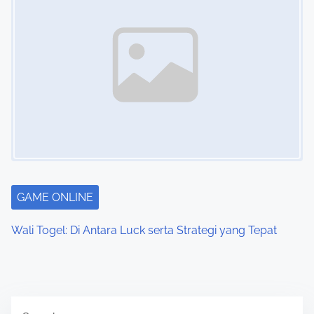
GAME ONLINE
Wali Togel: Di Antara Luck serta Strategi yang Tepat