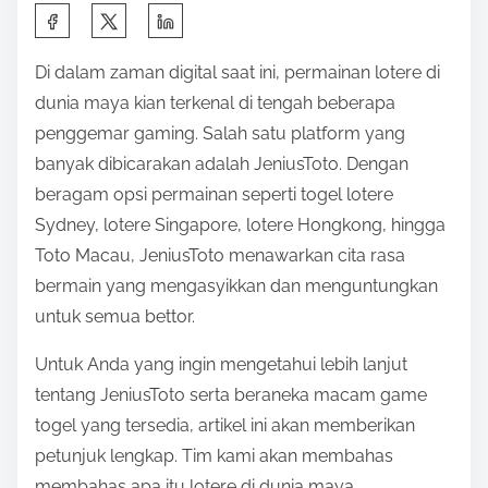
S
h
Di dalam zaman digital saat ini, permainan lotere di
a
dunia maya kian terkenal di tengah beberapa
r
penggemar gaming. Salah satu platform yang
e
banyak dibicarakan adalah JeniusToto. Dengan
t
beragam opsi permainan seperti togel lotere
h
Sydney, lotere Singapore, lotere Hongkong, hingga
i
Toto Macau, JeniusToto menawarkan cita rasa
s
bermain yang mengasyikkan dan menguntungkan
p
untuk semua bettor.
o
s
Untuk Anda yang ingin mengetahui lebih lanjut
t
tentang JeniusToto serta beraneka macam game
o
togel yang tersedia, artikel ini akan memberikan
n
petunjuk lengkap. Tim kami akan membahas
:
membahas apa itu lotere di dunia maya,