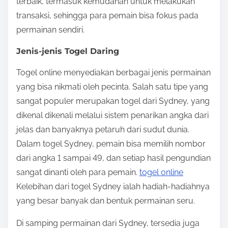
terbaik, termasuk kemudahan untuk melakukan
transaksi, sehingga para pemain bisa fokus pada
permainan sendiri.
Jenis-jenis Togel Daring
Togel online menyediakan berbagai jenis permainan
yang bisa nikmati oleh pecinta. Salah satu tipe yang
sangat populer merupakan togel dari Sydney, yang
dikenal dikenali melalui sistem penarikan angka dari
jelas dan banyaknya petaruh dari sudut dunia.
Dalam togel Sydney, pemain bisa memilih nombor
dari angka 1 sampai 49, dan setiap hasil pengundian
sangat dinanti oleh para pemain.
togel online
Kelebihan dari togel Sydney ialah hadiah-hadiahnya
yang besar banyak dan bentuk permainan seru.
Di samping permainan dari Sydney, tersedia juga