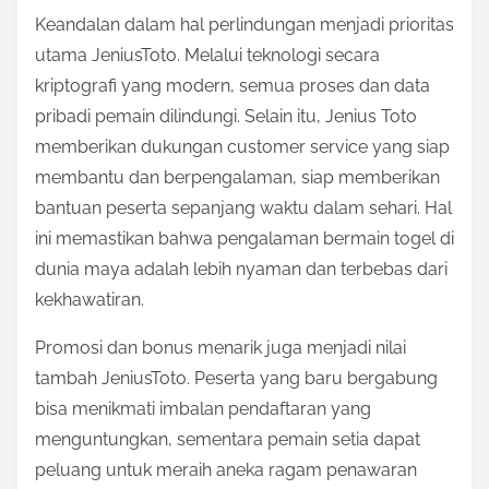
Keandalan dalam hal perlindungan menjadi prioritas
utama JeniusToto. Melalui teknologi secara
kriptografi yang modern, semua proses dan data
pribadi pemain dilindungi. Selain itu, Jenius Toto
memberikan dukungan customer service yang siap
membantu dan berpengalaman, siap memberikan
bantuan peserta sepanjang waktu dalam sehari. Hal
ini memastikan bahwa pengalaman bermain togel di
dunia maya adalah lebih nyaman dan terbebas dari
kekhawatiran.
Promosi dan bonus menarik juga menjadi nilai
tambah JeniusToto. Peserta yang baru bergabung
bisa menikmati imbalan pendaftaran yang
menguntungkan, sementara pemain setia dapat
peluang untuk meraih aneka ragam penawaran