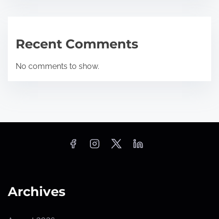
Recent Comments
No comments to show.
Archives