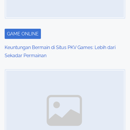
GAME ONLINE
Keuntungan Bermain di Situs PKV Games: Lebih dari
Sekadar Permainan
Image Placeholder