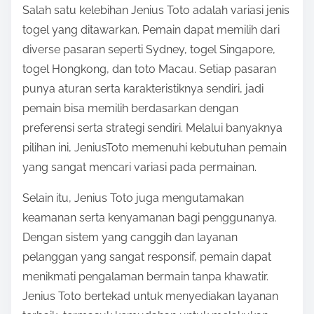
Salah satu kelebihan Jenius Toto adalah variasi jenis
togel yang ditawarkan. Pemain dapat memilih dari
diverse pasaran seperti Sydney, togel Singapore,
togel Hongkong, dan toto Macau. Setiap pasaran
punya aturan serta karakteristiknya sendiri, jadi
pemain bisa memilih berdasarkan dengan
preferensi serta strategi sendiri. Melalui banyaknya
pilihan ini, JeniusToto memenuhi kebutuhan pemain
yang sangat mencari variasi pada permainan.
Selain itu, Jenius Toto juga mengutamakan
keamanan serta kenyamanan bagi penggunanya.
Dengan sistem yang canggih dan layanan
pelanggan yang sangat responsif, pemain dapat
menikmati pengalaman bermain tanpa khawatir.
Jenius Toto bertekad untuk menyediakan layanan