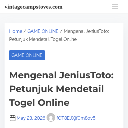
S
vintagecampstoves.com
k
i
p
Home
/
GAME ONLINE
/ Mengenal JeniusToto:
t
Petunjuk Mendetail Togel Online
o
c
GAME ONLINE
o
n
Mengenal JeniusToto:
t
e
Petunjuk Mendetail
n
t
Togel Online
May 23, 2026
fOT8EJXjf0m8ov5