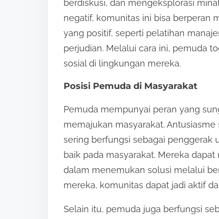
berdiskusi, dan mengeksplorasi mina
n
negatif, komunitas ini bisa berper
:
yang positif, seperti pelatihan man
perjudian. Melalui cara ini, pemuda 
sosial di lingkungan mereka.
Posisi Pemuda di Masyarakat
Pemuda mempunyai peran yang sung
memajukan masyarakat. Antusiasme s
sering berfungsi sebagai penggerak
baik pada masyarakat. Mereka dapat 
dalam menemukan solusi melalui bera
mereka, komunitas dapat jadi aktif da
Selain itu, pemuda juga berfungsi s