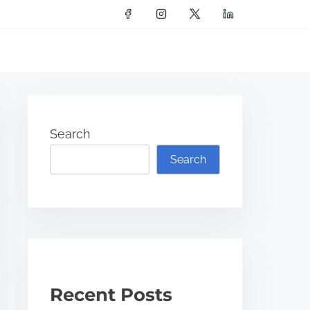
Search
Search
Recent Posts