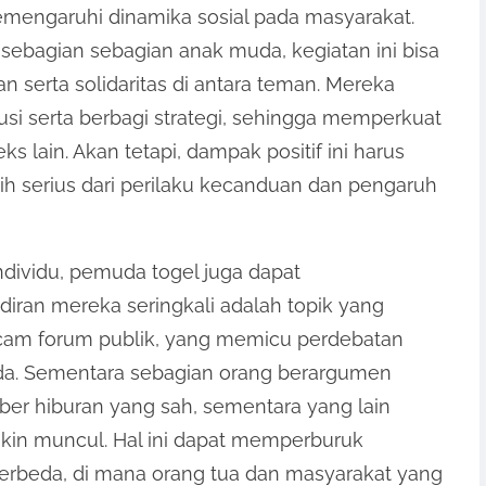
engaruhi dinamika sosial pada masyarakat.
 sebagian sebagian anak muda, kegiatan ini bisa
erta solidaritas di antara teman. Mereka
usi serta berbagi strategi, sehingga memperkuat
ks lain. Akan tetapi, dampak positif ini harus
h serius dari perilaku kecanduan dan pengaruh
individu, pemuda togel juga dapat
an mereka seringkali adalah topik yang
cam forum publik, yang memicu perdebatan
ada. Sementara sebagian orang berargumen
mber hiburan yang sah, sementara yang lain
kin muncul. Hal ini dapat memperburuk
erbeda, di mana orang tua dan masyarakat yang