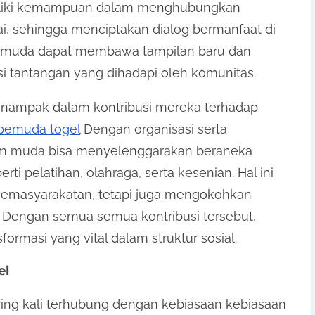
liki kemampuan dalam menghubungkan
ai, sehingga menciptakan dialog bermanfaat di
m muda dapat membawa tampilan baru dan
si tantangan yang dihadapi oleh komunitas.
 nampak dalam kontribusi mereka terhadap
pemuda togel
Dengan organisasi serta
um muda bisa menyelenggarakan beraneka
i pelatihan, olahraga, serta kesenian. Hal ini
kemasyarakatan, tetapi juga mengokohkan
 Dengan semua semua kontribusi tersebut,
ormasi yang vital dalam struktur sosial.
el
ring kali terhubung dengan kebiasaan kebiasaan