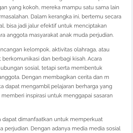
an yang kokoh, mereka mampu satu sama lain
asalahan. Dalam kerangka ini, bertemu secara
ual, bisa jadi jalur efektif untuk menciptakan
ara anggota masyarakat anak muda perjudian.
bincangan kelompok, aktivitas olahraga, atau
 berkomunikasi dan berbagi kisah. Acara
ubungan sosial, tetapi serta membentuk
a anggota. Dengan membagikan cerita dan m
a dapat mengambil pelajaran berharga yang
memberi inspirasi untuk menggapai sasaran
isa dapat dimanfaatkan untuk memperkuat
a perjudian. Dengan adanya media media sosial