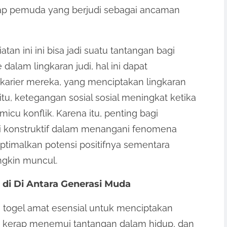
ap pemuda yang berjudi sebagai ancaman
tan ini ini bisa jadi suatu tantangan bagi
alam lingkaran judi, hal ini dapat
arier mereka, yang menciptakan lingkaran
 itu, ketegangan sosial sosial meningkat ketika
cu konflik. Karena itu, penting bagi
 konstruktif dalam menangani fenomena
ptimalkan potensi positifnya sementara
gkin muncul.
i Di Antara Generasi Muda
 togel amat esensial untuk menciptakan
a kerap menemui tantangan dalam hidup, dan