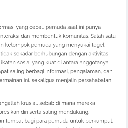
ormasi yang cepat, pemuda saat ini punya
interaksi dan membentuk komunitas. Salah satu
an kelompok pemuda yang menyukai togel.
idak sekadar berhubungan dengan aktivitas
katan sosial yang kuat di antara anggotanya.
pat saling berbagi informasi, pengalaman, dan
rmainan ini, sekaligus menjalin persahabatan
sangatlah krusial, sebab di mana mereka
sikan diri serta saling mendukung.
an tempat bagi para pemuda untuk berkumpul,