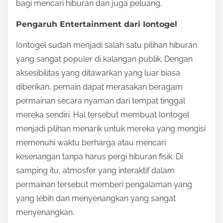
bagi mencari hiburan dan juga peluang.
Pengaruh Entertainment dari Iontogel
Iontogel sudah menjadi salah satu pilihan hiburan
yang sangat populer di kalangan publik. Dengan
aksesibilitas yang ditawarkan yang luar biasa
diberikan, pemain dapat merasakan beragam
permainan secara nyaman dari tempat tinggal
mereka sendiri. Hal tersebut membuat Iontogel
menjadi pilihan menarik untuk mereka yang mengisi
memenuhi waktu berharga atau mencari
kesenangan tanpa harus pergi hiburan fisik. Di
samping itu, atmosfer yang interaktif dalam
permainan tersebut memberi pengalaman yang
yang lebih dan menyenangkan yang sangat
menyenangkan.