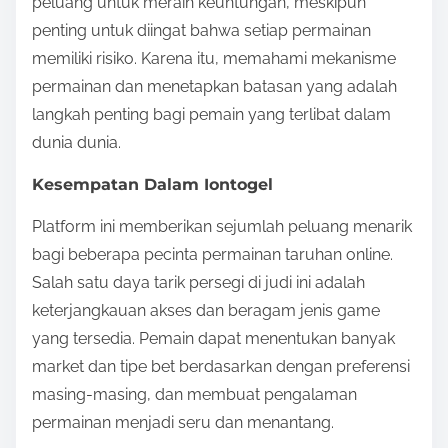
peluang untuk meraih keuntungan, meskipun
penting untuk diingat bahwa setiap permainan
memiliki risiko. Karena itu, memahami mekanisme
permainan dan menetapkan batasan yang adalah
langkah penting bagi pemain yang terlibat dalam
dunia dunia.
Kesempatan Dalam Iontogel
Platform ini memberikan sejumlah peluang menarik
bagi beberapa pecinta permainan taruhan online.
Salah satu daya tarik persegi di judi ini adalah
keterjangkauan akses dan beragam jenis game
yang tersedia. Pemain dapat menentukan banyak
market dan tipe bet berdasarkan dengan preferensi
masing-masing, dan membuat pengalaman
permainan menjadi seru dan menantang.