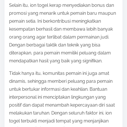
Selain itu, ion togel kerap menyediakan bonus dan
promosi yang menarik untuk pemain baru maupun
pemain setia. Ini berkontribusi meningkatkan
kesempatan berhasil dan membawa lebih banyak
orang orang agar terlibat dalam permainan judi.
Dengan berbagai taktik dan teknik yang bisa
diterapkan, para pemain memiliki peluang dalam
mendapatkan hasil yang baik yang signifikan.
Tidak hanya itu, komunitas pemain ini juga amat
dinamis, sehingga memberi peluang para pemain
untuk bertukar informasi dan keahlian. Bantuan
interpersonal ini menciptakan lingkungan yang
positif dan dapat menambah kepercayaan diri saat
melakukan taruhan. Dengan seluruh faktor ini, ion
togel terbukti menjadi tempat yang menjanjikan