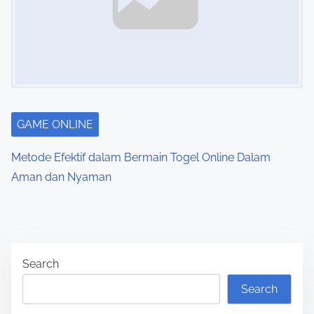
GAME ONLINE
Metode Efektif dalam Bermain Togel Online Dalam
Aman dan Nyaman
Search
Search