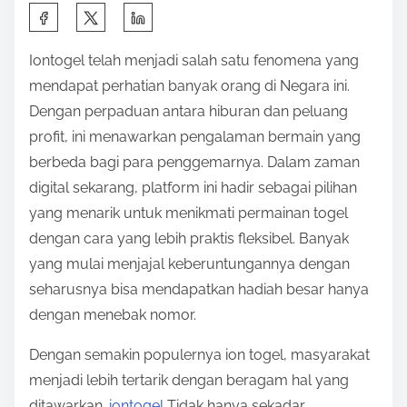
S
h
Iontogel telah menjadi salah satu fenomena yang
a
mendapat perhatian banyak orang di Negara ini.
r
Dengan perpaduan antara hiburan dan peluang
e
profit, ini menawarkan pengalaman bermain yang
t
berbeda bagi para penggemarnya. Dalam zaman
h
digital sekarang, platform ini hadir sebagai pilihan
i
yang menarik untuk menikmati permainan togel
s
dengan cara yang lebih praktis fleksibel. Banyak
p
yang mulai menjajal keberuntungannya dengan
o
seharusnya bisa mendapatkan hadiah besar hanya
s
dengan menebak nomor.
t
o
Dengan semakin populernya ion togel, masyarakat
n
menjadi lebih tertarik dengan beragam hal yang
:
ditawarkan.
iontogel
Tidak hanya sekadar