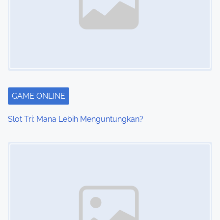
i
g
a
t
i
GAME ONLINE
o
Slot Tri: Mana Lebih Menguntungkan?
n
Image Placeholder