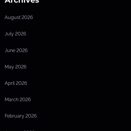
Archives
August 2026
July 2026
June 2026
May 2026
April 2026
March 2026
February 2026