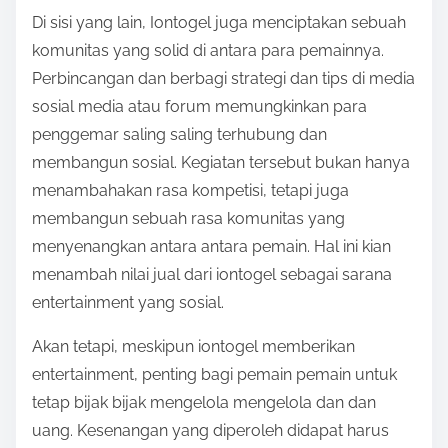
Di sisi yang lain, Iontogel juga menciptakan sebuah
komunitas yang solid di antara para pemainnya.
Perbincangan dan berbagi strategi dan tips di media
sosial media atau forum memungkinkan para
penggemar saling saling terhubung dan
membangun sosial. Kegiatan tersebut bukan hanya
menambahakan rasa kompetisi, tetapi juga
membangun sebuah rasa komunitas yang
menyenangkan antara antara pemain. Hal ini kian
menambah nilai jual dari iontogel sebagai sarana
entertainment yang sosial.
Akan tetapi, meskipun iontogel memberikan
entertainment, penting bagi pemain pemain untuk
tetap bijak bijak mengelola mengelola dan dan
uang. Kesenangan yang diperoleh didapat harus