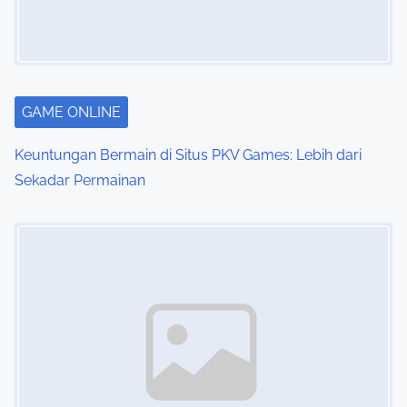
g
a
t
i
GAME ONLINE
o
Keuntungan Bermain di Situs PKV Games: Lebih dari
Sekadar Permainan
n
Image Placeholder