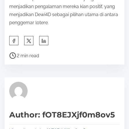
menjadikan pengalaman mereka kian positif, yang
menjadikan Dewi4D sebagai pilihan utama di antara
penggemar lotere.
S
h
P
a
2 min read
o
r
s
e
t
t
r
h
e
i
a
s
d
p
Author: fOT8EJXjf0m8ov5
t
o
i
s