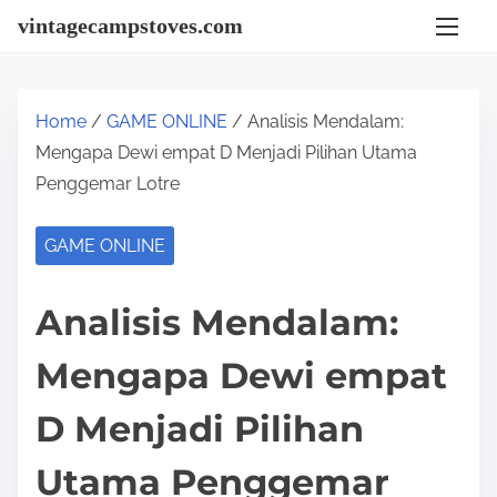
S
vintagecampstoves.com
k
i
p
Home
/
GAME ONLINE
/ Analisis Mendalam:
t
Mengapa Dewi empat D Menjadi Pilihan Utama
o
Penggemar Lotre
c
o
GAME ONLINE
n
t
Analisis Mendalam:
e
n
Mengapa Dewi empat
t
D Menjadi Pilihan
Utama Penggemar