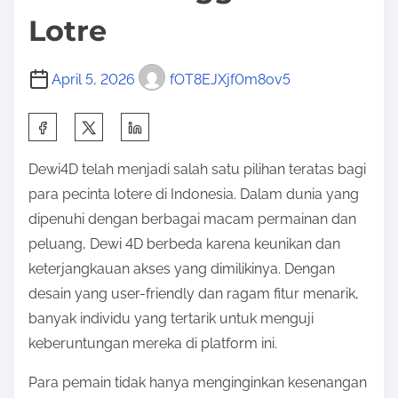
Lotre
April 5, 2026
fOT8EJXjf0m8ov5
S
h
Dewi4D telah menjadi salah satu pilihan teratas bagi
a
para pecinta lotere di Indonesia. Dalam dunia yang
r
dipenuhi dengan berbagai macam permainan dan
e
peluang, Dewi 4D berbeda karena keunikan dan
t
keterjangkauan akses yang dimilikinya. Dengan
h
desain yang user-friendly dan ragam fitur menarik,
i
banyak individu yang tertarik untuk menguji
s
keberuntungan mereka di platform ini.
p
o
Para pemain tidak hanya menginginkan kesenangan
s