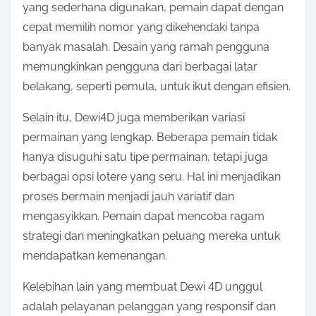
yang sederhana digunakan, pemain dapat dengan
cepat memilih nomor yang dikehendaki tanpa
banyak masalah. Desain yang ramah pengguna
memungkinkan pengguna dari berbagai latar
belakang, seperti pemula, untuk ikut dengan efisien.
Selain itu, Dewi4D juga memberikan variasi
permainan yang lengkap. Beberapa pemain tidak
hanya disuguhi satu tipe permainan, tetapi juga
berbagai opsi lotere yang seru. Hal ini menjadikan
proses bermain menjadi jauh variatif dan
mengasyikkan. Pemain dapat mencoba ragam
strategi dan meningkatkan peluang mereka untuk
mendapatkan kemenangan.
Kelebihan lain yang membuat Dewi 4D unggul
adalah pelayanan pelanggan yang responsif dan