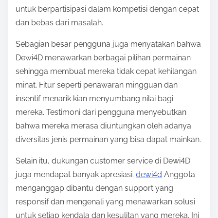
untuk berpartisipasi dalam kompetisi dengan cepat
dan bebas dari masalah.
Sebagian besar pengguna juga menyatakan bahwa
Dewi4D menawarkan berbagai pilihan permainan
sehingga membuat mereka tidak cepat kehilangan
minat. Fitur seperti penawaran mingguan dan
insentif menarik kian menyumbang nilai bagi
mereka. Testimoni dari pengguna menyebutkan
bahwa mereka merasa diuntungkan oleh adanya
diversitas jenis permainan yang bisa dapat mainkan.
Selain itu, dukungan customer service di Dewi4D
juga mendapat banyak apresiasi.
dewi4d
Anggota
menganggap dibantu dengan support yang
responsif dan mengenali yang menawarkan solusi
untuk setiap kendala dan kesulitan yang mereka. Ini