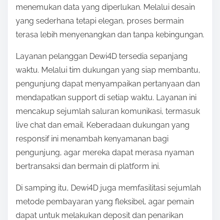
menemukan data yang diperlukan. Melalui desain
yang sederhana tetapi elegan, proses bermain
terasa lebih menyenangkan dan tanpa kebingungan.
Layanan pelanggan Dewi4D tersedia sepanjang
waktu. Melalui tim dukungan yang siap membantu,
pengunjung dapat menyampaikan pertanyaan dan
mendapatkan support di setiap waktu. Layanan ini
mencakup sejumlah saluran komunikasi, termasuk
live chat dan email. Keberadaan dukungan yang
responsif ini menambah kenyamanan bagi
pengunjung, agar mereka dapat merasa nyaman
bertransaksi dan bermain di platform ini.
Di samping itu, Dewi4D juga memfasilitasi sejumlah
metode pembayaran yang fleksibel, agar pemain
dapat untuk melakukan deposit dan penarikan