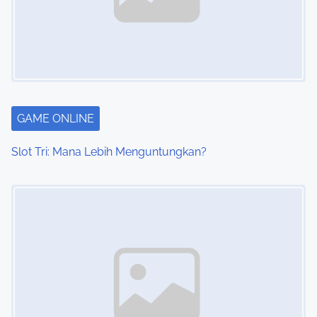
i
g
a
t
i
GAME ONLINE
o
Slot Tri: Mana Lebih Menguntungkan?
n
Image Placeholder