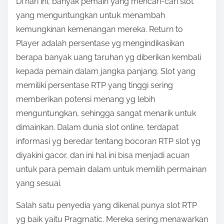
Di hari ini, banyak pemain yang mencari-cari slot
yang menguntungkan untuk menambah
kemungkinan kemenangan mereka. Return to
Player adalah persentase yg mengindikasikan
berapa banyak uang taruhan yg diberikan kembali
kepada pemain dalam jangka panjang. Slot yang
memiliki persentase RTP yang tinggi sering
memberikan potensi menang yg lebih
menguntungkan, sehingga sangat menarik untuk
dimainkan. Dalam dunia slot online, terdapat
informasi yg beredar tentang bocoran RTP slot yg
diyakini gacor, dan ini hal ini bisa menjadi acuan
untuk para pemain dalam untuk memilih permainan
yang sesuai.
Salah satu penyedia yang dikenal punya slot RTP
yg baik yaitu Pragmatic. Mereka sering menawarkan