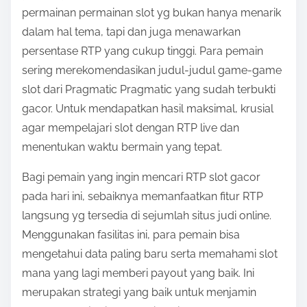
permainan permainan slot yg bukan hanya menarik
dalam hal tema, tapi dan juga menawarkan
persentase RTP yang cukup tinggi. Para pemain
sering merekomendasikan judul-judul game-game
slot dari Pragmatic Pragmatic yang sudah terbukti
gacor. Untuk mendapatkan hasil maksimal, krusial
agar mempelajari slot dengan RTP live dan
menentukan waktu bermain yang tepat.
Bagi pemain yang ingin mencari RTP slot gacor
pada hari ini, sebaiknya memanfaatkan fitur RTP
langsung yg tersedia di sejumlah situs judi online.
Menggunakan fasilitas ini, para pemain bisa
mengetahui data paling baru serta memahami slot
mana yang lagi memberi payout yang baik. Ini
merupakan strategi yang baik untuk menjamin