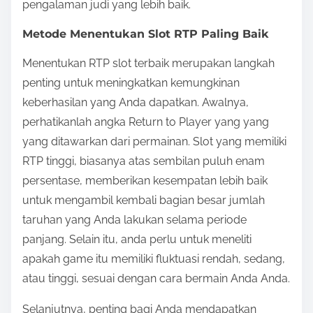
pengalaman judi yang lebih baik.
Metode Menentukan Slot RTP Paling Baik
Menentukan RTP slot terbaik merupakan langkah
penting untuk meningkatkan kemungkinan
keberhasilan yang Anda dapatkan. Awalnya,
perhatikanlah angka Return to Player yang yang
yang ditawarkan dari permainan. Slot yang memiliki
RTP tinggi, biasanya atas sembilan puluh enam
persentase, memberikan kesempatan lebih baik
untuk mengambil kembali bagian besar jumlah
taruhan yang Anda lakukan selama periode
panjang. Selain itu, anda perlu untuk meneliti
apakah game itu memiliki fluktuasi rendah, sedang,
atau tinggi, sesuai dengan cara bermain Anda Anda.
Selanjutnya, penting bagi Anda mendapatkan