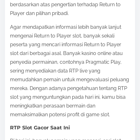
berdasarkan atas pengertian terhadap Return to
Player dan pilihan pribadi.
Agar mendapatkan informasi lebih banyak lanjut
mengenai Return to Player slot, banyak sekali
peserta yang mencari informasi Return to Player
slot dari berbagai asal. Banyak kasino online atau
penyedia permainan, contohnya Pragmatic Play,
sering menyediakan data RTP live yang
memudahkan pemain untuk mengevaluasi peluang
mereka. Dengan adanya pengetahuan tentang RTP
slot yang menguntungkan pada hari ini, kamu bisa
meningkatkan perasaan bermain dan
memaksimalkan potensi profit di game slot.
RTP Slot Gacor Saat Ini