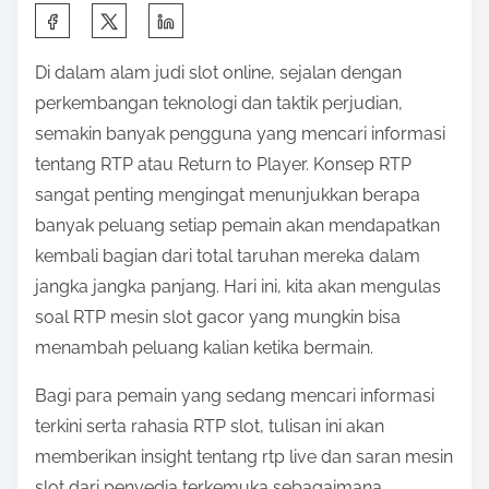
S
h
Di dalam alam judi slot online, sejalan dengan
a
perkembangan teknologi dan taktik perjudian,
r
semakin banyak pengguna yang mencari informasi
e
tentang RTP atau Return to Player. Konsep RTP
t
sangat penting mengingat menunjukkan berapa
h
banyak peluang setiap pemain akan mendapatkan
i
kembali bagian dari total taruhan mereka dalam
s
jangka jangka panjang. Hari ini, kita akan mengulas
p
soal RTP mesin slot gacor yang mungkin bisa
o
menambah peluang kalian ketika bermain.
s
t
Bagi para pemain yang sedang mencari informasi
o
terkini serta rahasia RTP slot, tulisan ini akan
n
memberikan insight tentang rtp live dan saran mesin
:
slot dari penyedia terkemuka sebagaimana