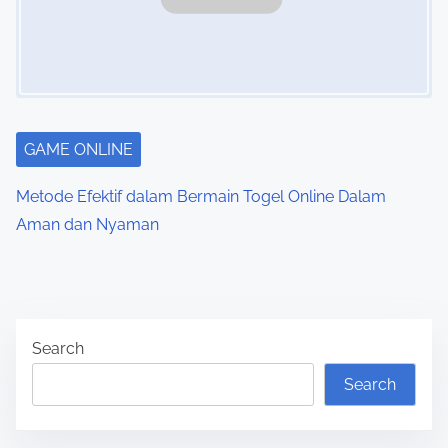
GAME ONLINE
Metode Efektif dalam Bermain Togel Online Dalam
Aman dan Nyaman
Search
Search