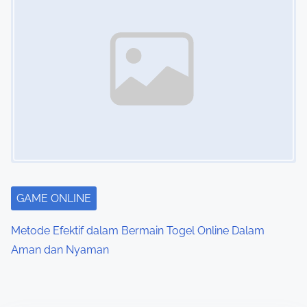
GAME ONLINE
Metode Efektif dalam Bermain Togel Online Dalam
Aman dan Nyaman