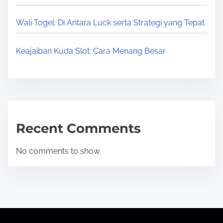
Wali Togel: Di Antara Luck serta Strategi yang Tepat
Keajaiban Kuda Slot: Cara Menang Besar
Recent Comments
No comments to show.