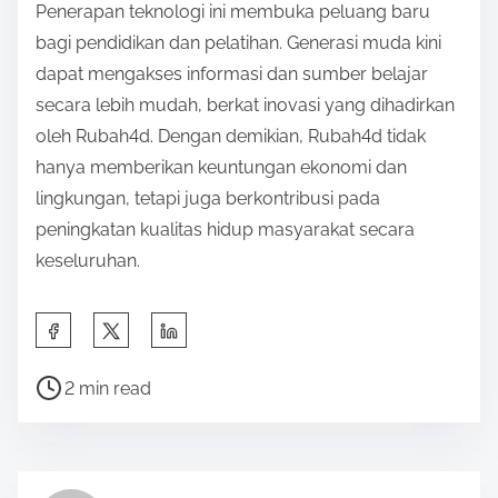
Penerapan teknologi ini membuka peluang baru
bagi pendidikan dan pelatihan. Generasi muda kini
dapat mengakses informasi dan sumber belajar
secara lebih mudah, berkat inovasi yang dihadirkan
oleh Rubah4d. Dengan demikian, Rubah4d tidak
hanya memberikan keuntungan ekonomi dan
lingkungan, tetapi juga berkontribusi pada
peningkatan kualitas hidup masyarakat secara
keseluruhan.
S
h
P
a
2 min read
o
r
s
e
t
t