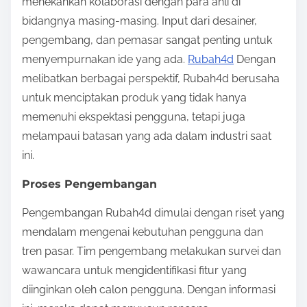
menekankan kolaborasi dengan para ahli di
bidangnya masing-masing. Input dari desainer,
pengembang, dan pemasar sangat penting untuk
menyempurnakan ide yang ada.
Rubah4d
Dengan
melibatkan berbagai perspektif, Rubah4d berusaha
untuk menciptakan produk yang tidak hanya
memenuhi ekspektasi pengguna, tetapi juga
melampaui batasan yang ada dalam industri saat
ini.
Proses Pengembangan
Pengembangan Rubah4d dimulai dengan riset yang
mendalam mengenai kebutuhan pengguna dan
tren pasar. Tim pengembang melakukan survei dan
wawancara untuk mengidentifikasi fitur yang
diinginkan oleh calon pengguna. Dengan informasi