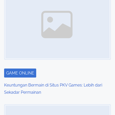
GAME ONLINE
Keuntungan Bermain di Situs PKV Games: Lebih dari
Sekadar Permainan
Image Placeholder