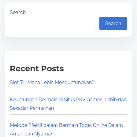
Search
Search
Recent Posts
Slot Tri: Mana Lebih Menguntungkan?
Keuntungan Bermain di Situs PKV Games: Lebih dari
Sekadar Permainan
Metode Efektif dalam Bermain Togel Online Dalam
Aman dan Nyaman