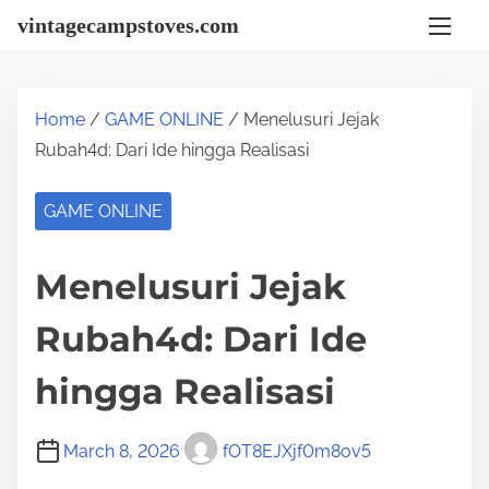
S
vintagecampstoves.com
k
i
p
Home
/
GAME ONLINE
/ Menelusuri Jejak
t
Rubah4d: Dari Ide hingga Realisasi
o
c
GAME ONLINE
o
n
Menelusuri Jejak
t
e
Rubah4d: Dari Ide
n
t
hingga Realisasi
March 8, 2026
fOT8EJXjf0m8ov5