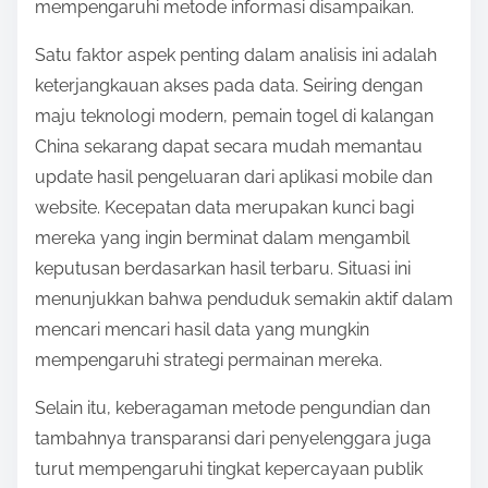
mempengaruhi metode informasi disampaikan.
Satu faktor aspek penting dalam analisis ini adalah
keterjangkauan akses pada data. Seiring dengan
maju teknologi modern, pemain togel di kalangan
China sekarang dapat secara mudah memantau
update hasil pengeluaran dari aplikasi mobile dan
website. Kecepatan data merupakan kunci bagi
mereka yang ingin berminat dalam mengambil
keputusan berdasarkan hasil terbaru. Situasi ini
menunjukkan bahwa penduduk semakin aktif dalam
mencari mencari hasil data yang mungkin
mempengaruhi strategi permainan mereka.
Selain itu, keberagaman metode pengundian dan
tambahnya transparansi dari penyelenggara juga
turut mempengaruhi tingkat kepercayaan publik