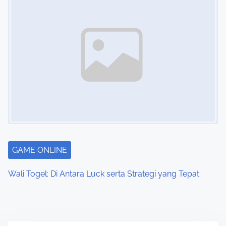
GAME ONLINE
Wali Togel: Di Antara Luck serta Strategi yang Tepat