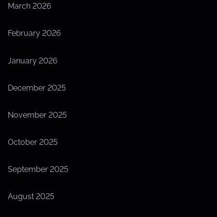
March 2026
February 2026
January 2026
December 2025
November 2025
October 2025
September 2025
August 2025