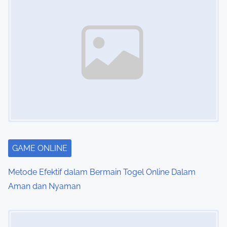
GAME ONLINE
Metode Efektif dalam Bermain Togel Online Dalam
Aman dan Nyaman
Image Placeholder