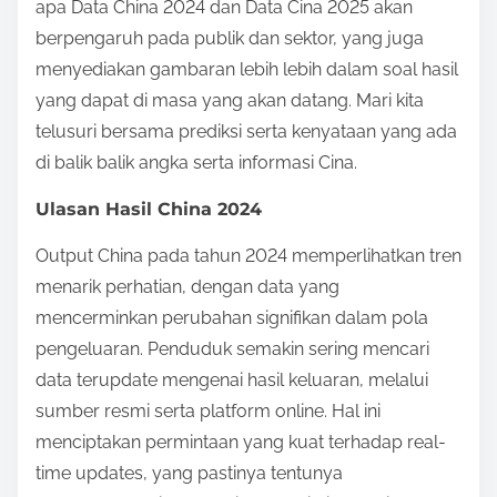
apa Data China 2024 dan Data Cina 2025 akan
berpengaruh pada publik dan sektor, yang juga
menyediakan gambaran lebih lebih dalam soal hasil
yang dapat di masa yang akan datang. Mari kita
telusuri bersama prediksi serta kenyataan yang ada
di balik balik angka serta informasi Cina.
Ulasan Hasil China 2024
Output China pada tahun 2024 memperlihatkan tren
menarik perhatian, dengan data yang
mencerminkan perubahan signifikan dalam pola
pengeluaran. Penduduk semakin sering mencari
data terupdate mengenai hasil keluaran, melalui
sumber resmi serta platform online. Hal ini
menciptakan permintaan yang kuat terhadap real-
time updates, yang pastinya tentunya