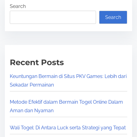
Search
Search
Recent Posts
Keuntungan Bermain di Situs PKV Games: Lebih dari
Sekadar Permainan
Metode Efektif dalam Bermain Togel Online Dalam
Aman dan Nyaman
Wali Togel: Di Antara Luck serta Strategi yang Tepat