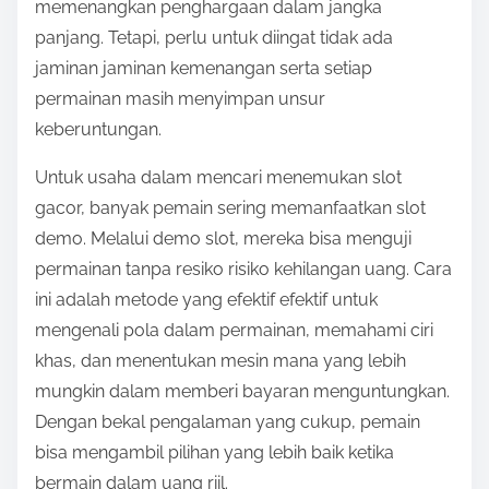
memenangkan penghargaan dalam jangka
panjang. Tetapi, perlu untuk diingat tidak ada
jaminan jaminan kemenangan serta setiap
permainan masih menyimpan unsur
keberuntungan.
Untuk usaha dalam mencari menemukan slot
gacor, banyak pemain sering memanfaatkan slot
demo. Melalui demo slot, mereka bisa menguji
permainan tanpa resiko risiko kehilangan uang. Cara
ini adalah metode yang efektif efektif untuk
mengenali pola dalam permainan, memahami ciri
khas, dan menentukan mesin mana yang lebih
mungkin dalam memberi bayaran menguntungkan.
Dengan bekal pengalaman yang cukup, pemain
bisa mengambil pilihan yang lebih baik ketika
bermain dalam uang riil.