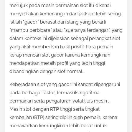
merujuk pada mesin permainan slot itu dikenal
menyediakan kemenangan dan jackpot lebih sering.
Istilah "gacor" berasal dari slang yang berarti
"mampu berbicara" atau "suaranya terdengar", yang
dalam konteks ini dijelaskan sebagai perangkat slot
yang aktif memberikan hasil positif. Para pemain
kerap mencari slot gacor karena kemungkinan
mendapatkan meraih profit yang lebih tinggi
dibandingkan dengan slot normal.
Keberadaan slot yang gacor ini sangat dipengaruhi
pada berbagai faktor, termasuk algoritma
permainan serta pengaturan volatilitas mesin .
Mesin slot dengan RTP tinggi serta tingkat
kembalian (RTP) sering dipilih oleh pemain, karena
menawarkan kemungkinan lebih besar untuk