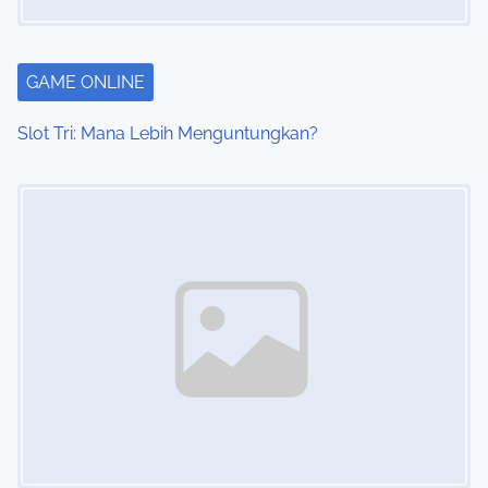
t
i
GAME ONLINE
o
Slot Tri: Mana Lebih Menguntungkan?
n
Image Placeholder