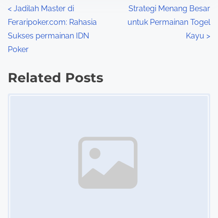
n
P
<
Jadilah Master di
Strategi Menang Besar
:
Feraripoker.com: Rahasia
untuk Permainan Togel
o
Sukses permainan IDN
Kayu
>
s
Poker
t
Related Posts
s
Image Placeholder
n
a
v
i
g
a