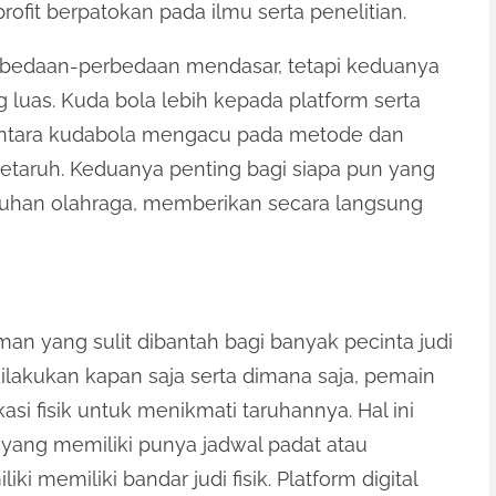
fit berpatokan pada ilmu serta penelitian.
rbedaan-perbedaan mendasar, tetapi keduanya
 luas. Kuda bola lebih kepada platform serta
mentara kudabola mengacu pada metode dan
 petaruh. Keduanya penting bagi siapa pun yang
taruhan olahraga, memberikan secara langsung
n yang sulit dibantah bagi banyak pecinta judi
ilakukan kapan saja serta dimana saja, pemain
kasi fisik untuk menikmati taruhannya. Hal ini
ang memiliki punya jadwal padat atau
ki memiliki bandar judi fisik. Platform digital