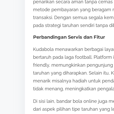
penarikan secara aman tanpa cemas te
metode pembayaran yang beragam m
transaksi. Dengan semua segala kem
pada strategi taruhan sendiri tanpa d
Perbandingan Servis dan Fitur
Kudabola menawarkan berbagai lay
bertaruh pada laga football. Platfor
friendly, memungkinkan pengunjung a
taruhan yang diharapkan. Selain itu
menarik misalnya hadiah untuk penda
tidak menang, meningkatkan pengal
Di sisi lain, bandar bola online jug
dari aspek pilihan tipe taruhan yang