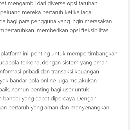
at mengambil dari diverse opsi taruhan,
peluang mereka bertaruh ketika laga
oda bagi para pengguna yang ingin merasakan
mpertaruhkan, memberikan opsi fleksibilitas
latform ini, penting untuk mempertimbangkan
Kudabola terkenal dengan sistem yang aman
formasi pribadi dan transaksi keuangan
yak bandar bola online juga melakukan
aik, namun penting bagi user untuk
h bandar yang dapat dipercaya. Dengan
man bertaruh yang aman dan menyenangkan.