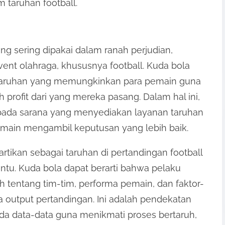
 taruhan football.
ng sering dipakai dalam ranah perjudian,
ent olahraga, khususnya football. Kuda bola
an taruhan yang memungkinkan para pemain guna
profit dari yang mereka pasang. Dalam hal ini,
 pada sarana yang menyediakan layanan taruhan
emain mengambil keputusan yang lebih baik.
iartikan sebagai taruhan di pertandingan football
tu. Kuda bola dapat berarti bahwa pelaku
tentang tim-tim, performa pemain, dan faktor-
a output pertandingan. Ini adalah pendekatan
pada data-data guna menikmati proses bertaruh,