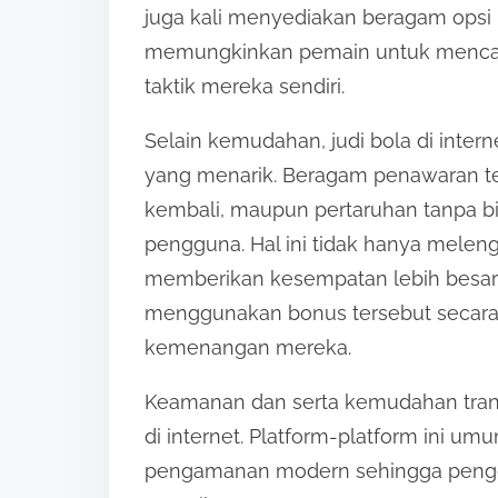
juga kali menyediakan beragam opsi
memungkinkan pemain untuk mencari
taktik mereka sendiri.
Selain kemudahan, judi bola di inter
yang menarik. Beragam penawaran ters
kembali, maupun pertaruhan tanpa bi
pengguna. Hal ini tidak hanya melen
memberikan kesempatan lebih besar
menggunakan bonus tersebut secara
kemenangan mereka.
Keamanan dan serta kemudahan trans
di internet. Platform-platform ini u
pengamanan modern sehingga pengg