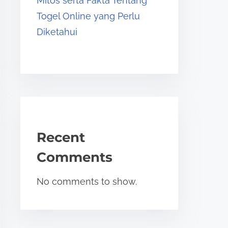
Mitos serta Fakta Tentang
Togel Online yang Perlu
Diketahui
Recent
Comments
No comments to show.