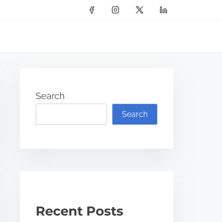
Search
Search
Recent Posts