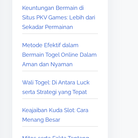
Keuntungan Bermain di
Situs PKV Games: Lebih dari
Sekadar Permainan
Metode Efektif dalam
Bermain Togel Online Dalam
Aman dan Nyaman
Wali Togel: Di Antara Luck
serta Strategi yang Tepat
Keajaiban Kuda Slot: Cara
Menang Besar