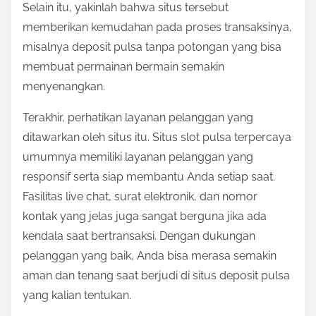
Selain itu, yakinlah bahwa situs tersebut
memberikan kemudahan pada proses transaksinya,
misalnya deposit pulsa tanpa potongan yang bisa
membuat permainan bermain semakin
menyenangkan.
Terakhir, perhatikan layanan pelanggan yang
ditawarkan oleh situs itu. Situs slot pulsa terpercaya
umumnya memiliki layanan pelanggan yang
responsif serta siap membantu Anda setiap saat.
Fasilitas live chat, surat elektronik, dan nomor
kontak yang jelas juga sangat berguna jika ada
kendala saat bertransaksi. Dengan dukungan
pelanggan yang baik, Anda bisa merasa semakin
aman dan tenang saat berjudi di situs deposit pulsa
yang kalian tentukan.