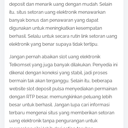
deposit dan menarik uang dengan mudah. Selain
itu, situs setoran uang elektronik menawarkan
banyak bonus dan penawaran yang dapat
digunakan untuk meningkatkan kesempatan
berhasil. Selalu untuk secara rutin link setoran uang
elektronik yang benar supaya tidak tertipu.
Jangan pernah abaikan slot uang elektronik
Telkomsel yang juga banyak dilakukan. Penyedia ini
dikenal dengan koneksi yang stabil, jadi proses
bermain tak akan terganggu. Selain itu, beberapa
website slot deposit pulsa menyediakan permainan
dengan RTP besar, memungkinkan peluang lebih
besar untuk berhasil. Jangan lupa cari informasi
terbaru mengenai situs yang memberikan setoran
uang elektronik tanpa pengurangan untuk