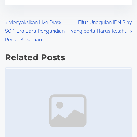
t
e
o
n
P
<
Menyaksikan Live Draw
Fitur Unggulan IDN Play
:
SGP: Era Baru Pengundian
yang perlu Harus Ketahui
>
o
Penuh Keseruan
s
Related Posts
t
Image Placeholder
s
n
a
v
i
g