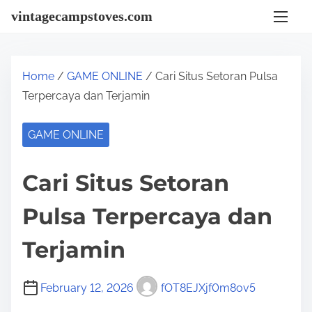
S
vintagecampstoves.com
k
i
p
Home
/
GAME ONLINE
/ Cari Situs Setoran Pulsa
t
Terpercaya dan Terjamin
o
c
GAME ONLINE
o
n
Cari Situs Setoran
t
e
Pulsa Terpercaya dan
n
t
Terjamin
February 12, 2026
fOT8EJXjf0m8ov5