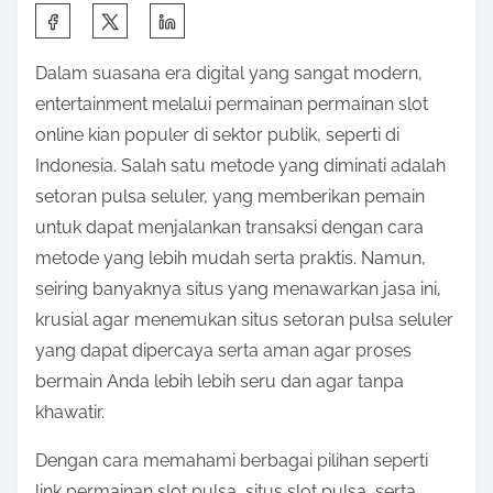
S
h
Dalam suasana era digital yang sangat modern,
a
entertainment melalui permainan permainan slot
r
online kian populer di sektor publik, seperti di
e
Indonesia. Salah satu metode yang diminati adalah
t
setoran pulsa seluler, yang memberikan pemain
h
untuk dapat menjalankan transaksi dengan cara
i
metode yang lebih mudah serta praktis. Namun,
s
seiring banyaknya situs yang menawarkan jasa ini,
p
krusial agar menemukan situs setoran pulsa seluler
o
yang dapat dipercaya serta aman agar proses
s
bermain Anda lebih lebih seru dan agar tanpa
t
khawatir.
o
n
Dengan cara memahami berbagai pilihan seperti
:
link permainan slot pulsa, situs slot pulsa, serta