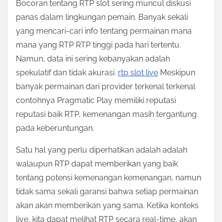
Bocoran tentang RTP slot sering muncul diskusi
panas dalam lingkungan pemain. Banyak sekali
yang mencari-cari info tentang permainan mana
mana yang RTP RTP tinggi pada hari tertentu.
Namun, data ini sering kebanyakan adalah
spekulatif dan tidak akurasi.
rtp slot live
Meskipun
banyak permainan dari provider terkenal terkenal
contohnya Pragmatic Play memiliki reputasi
reputasi baik RTP, kemenangan masih tergantung
pada keberuntungan.
Satu hal yang perlu diperhatikan adalah adalah
walaupun RTP dapat memberikan yang baik
tentang potensi kemenangan kemenangan, namun
tidak sama sekali garansi bahwa setiap permainan
akan akan memberikan yang sama. Ketika konteks
live, kita dapat melihat RTP secara real-time, akan