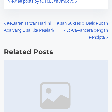
View all posts by fOT8EJXjf0m8ov5 >
m
t
e
o
n
P
<
Keluaran Taiwan Hari Ini:
Kisah Sukses di Balik Rubah
:
Apa yang Bisa Kita Pelajari?
4D: Wawancara dengan
o
Pencipta
>
s
Related Posts
t
Image Placeholder
s
n
a
v
i