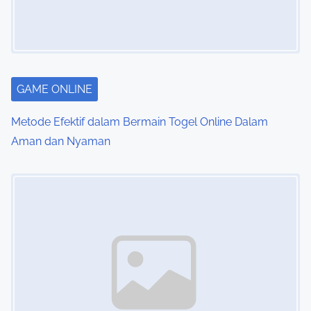
GAME ONLINE
Metode Efektif dalam Bermain Togel Online Dalam
Aman dan Nyaman
Image Placeholder