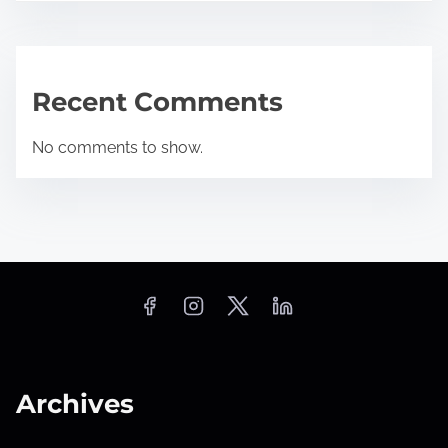
Recent Comments
No comments to show.
Archives