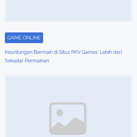
g
a
t
i
GAME ONLINE
o
Keuntungan Bermain di Situs PKV Games: Lebih dari
Sekadar Permainan
n
Image Placeholder