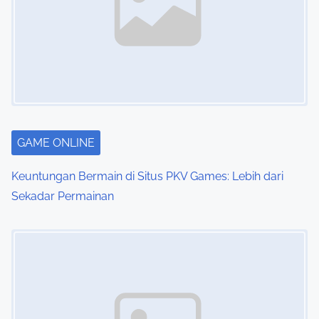
GAME ONLINE
Keuntungan Bermain di Situs PKV Games: Lebih dari
Sekadar Permainan
Image Placeholder