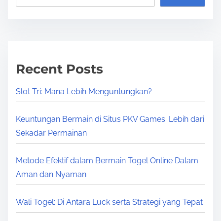
Recent Posts
Slot Tri: Mana Lebih Menguntungkan?
Keuntungan Bermain di Situs PKV Games: Lebih dari
Sekadar Permainan
Metode Efektif dalam Bermain Togel Online Dalam
Aman dan Nyaman
Wali Togel: Di Antara Luck serta Strategi yang Tepat