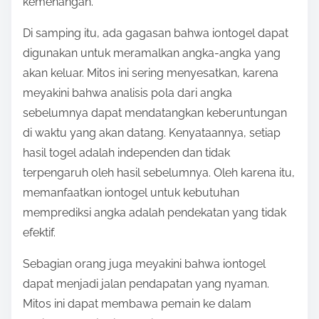
kemenangan.
Di samping itu, ada gagasan bahwa iontogel dapat
digunakan untuk meramalkan angka-angka yang
akan keluar. Mitos ini sering menyesatkan, karena
meyakini bahwa analisis pola dari angka
sebelumnya dapat mendatangkan keberuntungan
di waktu yang akan datang. Kenyataannya, setiap
hasil togel adalah independen dan tidak
terpengaruh oleh hasil sebelumnya. Oleh karena itu,
memanfaatkan iontogel untuk kebutuhan
memprediksi angka adalah pendekatan yang tidak
efektif.
Sebagian orang juga meyakini bahwa iontogel
dapat menjadi jalan pendapatan yang nyaman.
Mitos ini dapat membawa pemain ke dalam