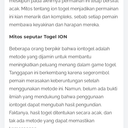
meskipun pada akhirnya permainan ini tetap bersifat
acak. Mitos tentang ion togel menjadikan permainan
ini kian menarik dan kompleks, sebab setiap pemain
membawa keyakinan dan harapan mereka.
Mitos seputar Togel ION
Beberapa orang berpikir bahwa iontogel adalah
metode yang dijamin untuk membantu
meningkatkan peluang menang dalam game togel.
Tanggapan ini berkembang karena segerombol
pemain merasakan keberuntungan setelah
menggunakan metode ini. Namun, belum ada bukti
ilmiah yang mendukung bahwa penggunaan
iontogel dapat mengubah hasil pengundian.
Faktanya, hasil togel ditentukan secara acak, dan
tak ada metode yang dapat memastikan