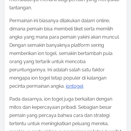
tantangan.
Permainan ini biasanya dilakukan dalam online,
dimana pemain bisa membeli tiket serta memilih
angka yang mana para pemain yakini akan muncul.
Dengan semakin banyaknya platform sering
memberikan ion togel, semakin bertambah pula
orang yang tertarik untuk mencoba
peruntungannya. Ini adalah salah satu faktor
mengapa ion togel tetap populer di kalangan
pecinta permainan angka.
iontogel
Pada dasarnya, ion togel juga berkaitan dengan
mitos dan kepercayaan pribadi. Sebagian besar
pemain yang percaya bahwa cara dan strategi
tertentu untuk meningkatkan peluang mereka,