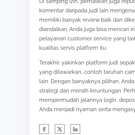
Di samping izin, perhatikan juga reput
komentar daripada judi lain mengenai
memiliki banyak review baik dan diken
diandalkan. Anda juga bisa mencari i
pelayanan customer service yang tawa
kualitas servis platform itu.
Terakhir, yakinkan platform judi sepak
yang ditawarkan, contoh taruhan camp
lain. Dengan banyaknya pilihan, And
strategi dan meraih keuntungan. Perh
mempermudah jalannya login, deposi
Anda menjadi nyaman serta mengasy
S