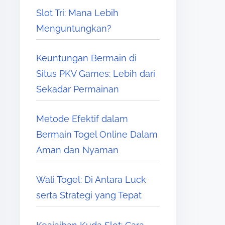
Slot Tri: Mana Lebih
Menguntungkan?
Keuntungan Bermain di
Situs PKV Games: Lebih dari
Sekadar Permainan
Metode Efektif dalam
Bermain Togel Online Dalam
Aman dan Nyaman
Wali Togel: Di Antara Luck
serta Strategi yang Tepat