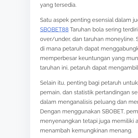
yang tersedia.
Satu aspek penting esensial dalam ju
SBOBET88
Taruhan bola sering terdiri
over/under, dan taruhan moneyline. 
di mana petaruh dapat menggabungka
memperbesar keuntungan yang mungk
taruhan ini, petaruh dapat mengambil 
Selain itu, penting bagi petaruh untu
pemain, dan statistik pertandingan s
dalam menganalisis peluang dan meng
Dengan menggunakan SBOBET, pemain
menyenangkan tetapi juga memiliki a
menambah kemungkinan menang.