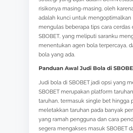
s
risikonya masing-masing, oleh karena
t
adalah kunci untuk mengoptimalkan ke
o
mengulas beberapa tips cara cerdas 
n
SBOBET, yang meliputi saranku me
:
menentukan agen bola terpercaya, 
bola yang ada.
Panduan Awal Judi Bola di SBOB
Judi bola di SBOBET jadi opsi yang 
SBOBET merupakan platform taruhan
taruhan, termasuk single bet hingg
meletakkan taruhan pada banyak per
yang ramah pengguna dan cara pend
segera mengakses masuk SBOBET dan 