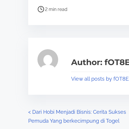
h
P
a
2 min read
o
r
s
e
t
t
r
h
e
i
a
s
Author: fOT8
d
p
t
o
View all posts by fOT8
i
s
m
t
e
o
n
P
<
Dari Hobi Menjadi Bisnis: Cerita Sukses
:
Pemuda Yang berkecimpung di Togel
o