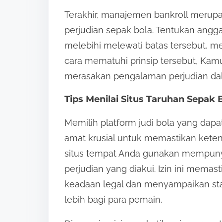
Terakhir, manajemen bankroll merup
perjudian sepak bola. Tentukan angg
melebihi melewati batas tersebut, 
cara mematuhi prinsip tersebut, Ka
merasakan pengalaman perjudian da
Tips Menilai Situs Taruhan Sepak
Memilih platform judi bola yang dap
amat krusial untuk memastikan keten
situs tempat Anda gunakan mempunyai 
perjudian yang diakui. Izin ini mema
keadaan legal dan menyampaikan sta
lebih bagi para pemain.