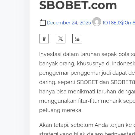
SBOBET.com
December 24, 2025
fOT8EJXjf0m
S
h
Investasi dalam taruhan sepak bola 
a
banyak orang, khususnya di Indonesi
r
penggemar penggemar judi dapat de
e
daring, seperti SBOBET dan SBOBET88.
t
hanya bisa menikmati taruhan dengan 
h
menggunakan fitur-fitur menarik sep
i
peluang mereka.
s
p
Akan tetapi, sebelum Anda terjun ke
o
strategi yang bijak dalam berinvestas