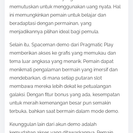
memutuskan untuk menggunakan uang nyata. Hal
ini memungkinkan pemain untuk belajar dan
beradaptasi dengan permainan, yang
menjadikannya pilihan ideal bagi pemula.
Selain itu, Spaceman demo dari Pragmatic Play
memberikan akses ke grafis yang memukau dan
tema luar angkasa yang menarik. Pemain dapat
menikmati pengalaman bermain yang imersif dan
mendebarkan, di mana setiap putaran slot
membawa mereka lebih dekat ke petualangan
galaksi. Dengan fitur bonus yang ada, kesempatan
untuk meraih kemenangan besar pun semakin
terbuka, bahkan saat bermain dalam mode demo.
Keunggulan lain dari akun demo adalah
kemudahan akses yang ditawarkannya. Pemain