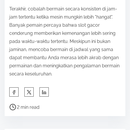
Terakhir, cobalah bermain secara konsisten di jam-
jam tertentu ketika mesin mungkin lebih "hangat".
Banyak pemain percaya bahwa slot gacor
cenderung memberikan kemenangan lebih sering
pada waktu-waktu tertentu. Meskipun ini bukan
jaminan, mencoba bermain di jadwal yang sama
dapat membantu Anda merasa lebih akrab dengan
permainan dan meningkatkan pengalaman bermain
secara keseluruhan.
S
h
P
a
2 min read
o
r
s
e
t