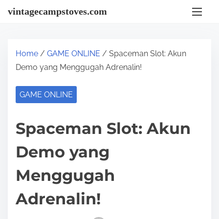
S
vintagecampstoves.com
k
i
p
Home
/
GAME ONLINE
/ Spaceman Slot: Akun
t
Demo yang Menggugah Adrenalin!
o
c
GAME ONLINE
o
n
Spaceman Slot: Akun
t
e
Demo yang
n
t
Menggugah
Adrenalin!