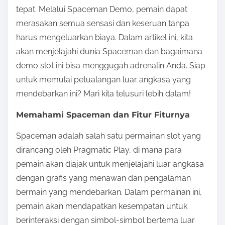
n
tepat. Melalui Spaceman Demo, pemain dapat
:
merasakan semua sensasi dan keseruan tanpa
harus mengeluarkan biaya. Dalam artikel ini, kita
akan menjelajahi dunia Spaceman dan bagaimana
demo slot ini bisa menggugah adrenalin Anda. Siap
untuk memulai petualangan luar angkasa yang
mendebarkan ini? Mari kita telusuri lebih dalam!
Memahami Spaceman dan Fitur Fiturnya
Spaceman adalah salah satu permainan slot yang
dirancang oleh Pragmatic Play, di mana para
pemain akan diajak untuk menjelajahi luar angkasa
dengan grafis yang menawan dan pengalaman
bermain yang mendebarkan. Dalam permainan ini,
pemain akan mendapatkan kesempatan untuk
berinteraksi dengan simbol-simbol bertema luar