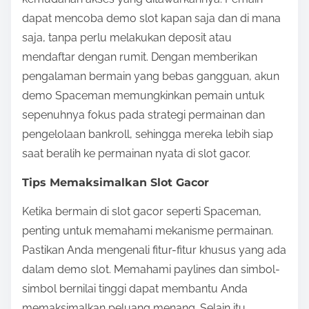
dapat mencoba demo slot kapan saja dan di mana
saja, tanpa perlu melakukan deposit atau
mendaftar dengan rumit. Dengan memberikan
pengalaman bermain yang bebas gangguan, akun
demo Spaceman memungkinkan pemain untuk
sepenuhnya fokus pada strategi permainan dan
pengelolaan bankroll, sehingga mereka lebih siap
saat beralih ke permainan nyata di slot gacor.
Tips Memaksimalkan Slot Gacor
Ketika bermain di slot gacor seperti Spaceman,
penting untuk memahami mekanisme permainan.
Pastikan Anda mengenali fitur-fitur khusus yang ada
dalam demo slot. Memahami paylines dan simbol-
simbol bernilai tinggi dapat membantu Anda
memaksimalkan peluang menang. Selain itu,