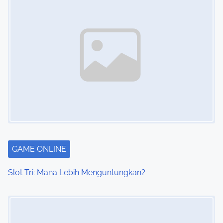
n
a
v
i
g
a
t
i
GAME ONLINE
o
Slot Tri: Mana Lebih Menguntungkan?
n
Image Placeholder