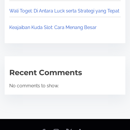
Wali Togel: Di Antara Luck serta Strategi yang Tepat
Keajaiban Kuda Slot: Cara Menang Besar
Recent Comments
No comments to show.