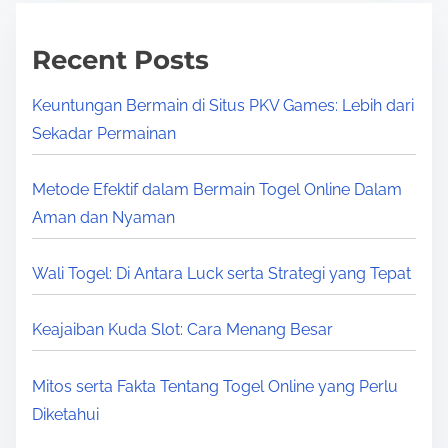
Recent Posts
Keuntungan Bermain di Situs PKV Games: Lebih dari
Sekadar Permainan
Metode Efektif dalam Bermain Togel Online Dalam
Aman dan Nyaman
Wali Togel: Di Antara Luck serta Strategi yang Tepat
Keajaiban Kuda Slot: Cara Menang Besar
Mitos serta Fakta Tentang Togel Online yang Perlu
Diketahui