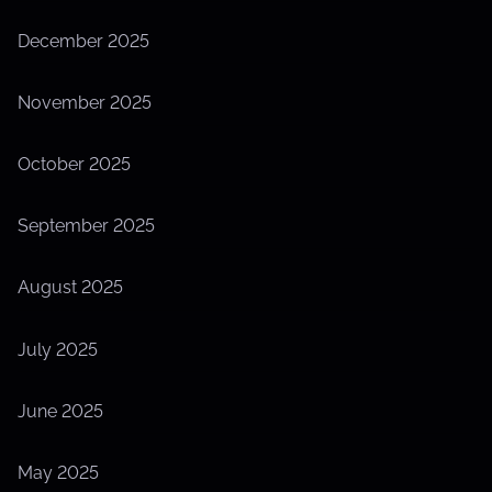
December 2025
November 2025
October 2025
September 2025
August 2025
July 2025
June 2025
May 2025