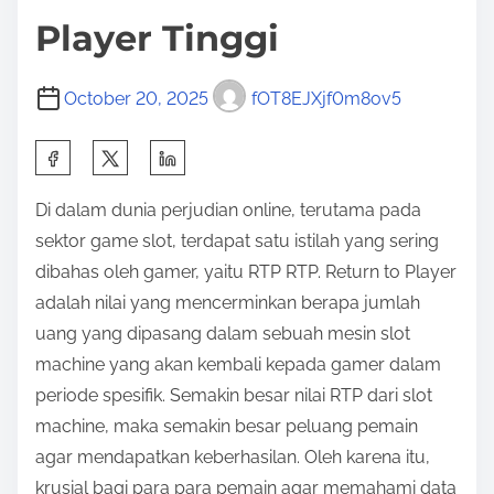
Player Tinggi
October 20, 2025
fOT8EJXjf0m8ov5
S
h
Di dalam dunia perjudian online, terutama pada
a
sektor game slot, terdapat satu istilah yang sering
r
dibahas oleh gamer, yaitu RTP RTP. Return to Player
e
adalah nilai yang mencerminkan berapa jumlah
t
uang yang dipasang dalam sebuah mesin slot
h
machine yang akan kembali kepada gamer dalam
i
periode spesifik. Semakin besar nilai RTP dari slot
s
machine, maka semakin besar peluang pemain
p
agar mendapatkan keberhasilan. Oleh karena itu,
o
krusial bagi para para pemain agar memahami data
s