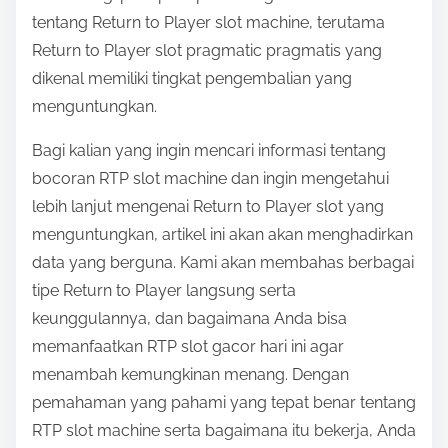
tentang Return to Player slot machine, terutama
t
Return to Player slot pragmatic pragmatis yang
o
dikenal memiliki tingkat pengembalian yang
n
menguntungkan.
:
Bagi kalian yang ingin mencari informasi tentang
bocoran RTP slot machine dan ingin mengetahui
lebih lanjut mengenai Return to Player slot yang
menguntungkan, artikel ini akan akan menghadirkan
data yang berguna. Kami akan membahas berbagai
tipe Return to Player langsung serta
keunggulannya, dan bagaimana Anda bisa
memanfaatkan RTP slot gacor hari ini agar
menambah kemungkinan menang. Dengan
pemahaman yang pahami yang tepat benar tentang
RTP slot machine serta bagaimana itu bekerja, Anda