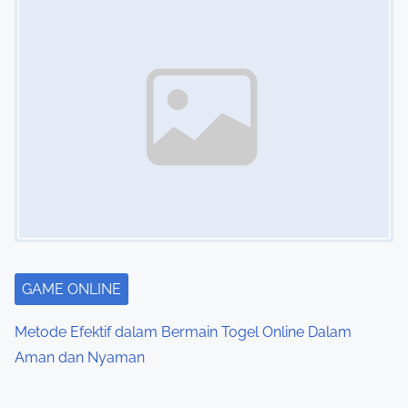
GAME ONLINE
Metode Efektif dalam Bermain Togel Online Dalam
Aman dan Nyaman