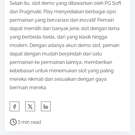
Selain itu, slot demo yang ditawarkan oleh PG Soft
dan Pragmatic Play menyediakan berbagai opsi
permainan yang bervariasi dan inovatif. Pemain
dapat memilih dari banyak jenis slot dengan tema
yang berbeda-beda, dari yang klasik hingga
modern. Dengan adanya akun demo slot, pemain
dapat dengan mudah berpindah dari satu
permainan ke permainan lainnya, memberikan
kebebasan untuk menemukan slot yang paling
mereka nikmati dan sesuaikan dengan gaya
bermain mereka.
S
h
P
a
3 min read
o
r