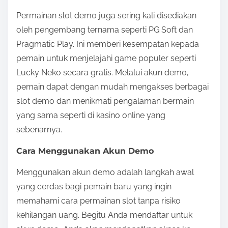
Permainan slot demo juga sering kali disediakan
oleh pengembang ternama seperti PG Soft dan
Pragmatic Play. Ini memberi kesempatan kepada
pemain untuk menjelajahi game populer seperti
Lucky Neko secara gratis. Melalui akun demo,
pemain dapat dengan mudah mengakses berbagai
slot demo dan menikmati pengalaman bermain
yang sama seperti di kasino online yang
sebenarnya.
Cara Menggunakan Akun Demo
Menggunakan akun demo adalah langkah awal
yang cerdas bagi pemain baru yang ingin
memahami cara permainan slot tanpa risiko
kehilangan uang. Begitu Anda mendaftar untuk