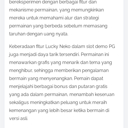
bereksperimen dengan berbagai fitur dan
mekanisme permainan, yang memungkinkan
mereka untuk memahami alur dan strategi
permainan yang berbeda sebelum memasang
taruhan dengan uang nyata.
Keberadaan fitur Lucky Neko dalam slot demo PG
juga menjadi daya tarik tersendiri. Permainan ini
menawarkan grafis yang menarik dan tema yang
menghibur, sehingga memberikan pengalaman
bermain yang menyenangkan. Pemain dapat
menjelajahi berbagai bonus dan putaran gratis
yang ada dalam permainan, menambah keseruan
sekaligus meningkatkan peluang untuk meraih
kemenangan yang lebih besar ketika bermain di
versi asli.