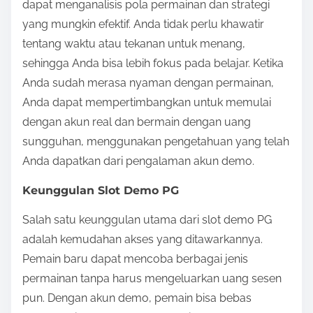
dapat menganalisis pola permainan dan strategi
yang mungkin efektif. Anda tidak perlu khawatir
tentang waktu atau tekanan untuk menang,
sehingga Anda bisa lebih fokus pada belajar. Ketika
Anda sudah merasa nyaman dengan permainan,
Anda dapat mempertimbangkan untuk memulai
dengan akun real dan bermain dengan uang
sungguhan, menggunakan pengetahuan yang telah
Anda dapatkan dari pengalaman akun demo.
Keunggulan Slot Demo PG
Salah satu keunggulan utama dari slot demo PG
adalah kemudahan akses yang ditawarkannya.
Pemain baru dapat mencoba berbagai jenis
permainan tanpa harus mengeluarkan uang sesen
pun. Dengan akun demo, pemain bisa bebas