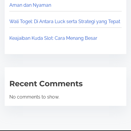
Aman dan Nyaman
Wali Togel: Di Antara Luck serta Strategi yang Tepat
Keajaiban Kuda Slot: Cara Menang Besar
Recent Comments
No comments to show.