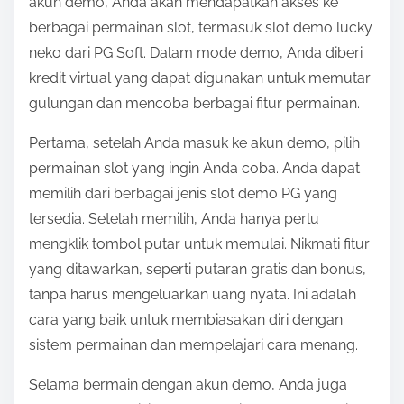
akun demo, Anda akan mendapatkan akses ke
berbagai permainan slot, termasuk slot demo lucky
neko dari PG Soft. Dalam mode demo, Anda diberi
kredit virtual yang dapat digunakan untuk memutar
gulungan dan mencoba berbagai fitur permainan.
Pertama, setelah Anda masuk ke akun demo, pilih
permainan slot yang ingin Anda coba. Anda dapat
memilih dari berbagai jenis slot demo PG yang
tersedia. Setelah memilih, Anda hanya perlu
mengklik tombol putar untuk memulai. Nikmati fitur
yang ditawarkan, seperti putaran gratis dan bonus,
tanpa harus mengeluarkan uang nyata. Ini adalah
cara yang baik untuk membiasakan diri dengan
sistem permainan dan mempelajari cara menang.
Selama bermain dengan akun demo, Anda juga