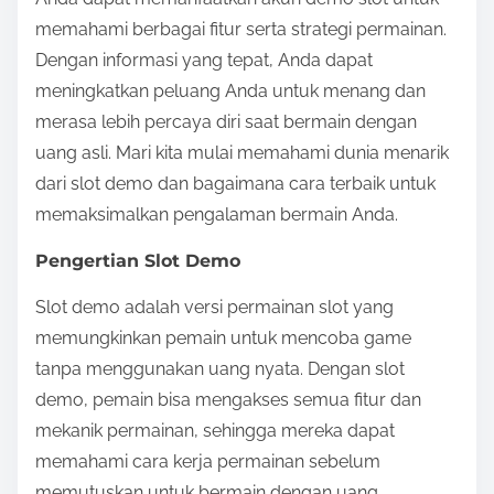
memahami berbagai fitur serta strategi permainan.
Dengan informasi yang tepat, Anda dapat
meningkatkan peluang Anda untuk menang dan
merasa lebih percaya diri saat bermain dengan
uang asli. Mari kita mulai memahami dunia menarik
dari slot demo dan bagaimana cara terbaik untuk
memaksimalkan pengalaman bermain Anda.
Pengertian Slot Demo
Slot demo adalah versi permainan slot yang
memungkinkan pemain untuk mencoba game
tanpa menggunakan uang nyata. Dengan slot
demo, pemain bisa mengakses semua fitur dan
mekanik permainan, sehingga mereka dapat
memahami cara kerja permainan sebelum
memutuskan untuk bermain dengan uang