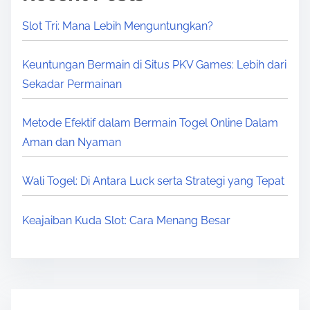
Slot Tri: Mana Lebih Menguntungkan?
Keuntungan Bermain di Situs PKV Games: Lebih dari
Sekadar Permainan
Metode Efektif dalam Bermain Togel Online Dalam
Aman dan Nyaman
Wali Togel: Di Antara Luck serta Strategi yang Tepat
Keajaiban Kuda Slot: Cara Menang Besar