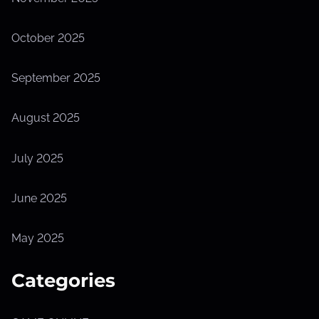
October 2025
September 2025
August 2025
July 2025
June 2025
May 2025
Categories