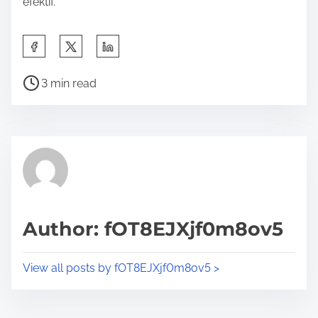
efektif.
S
h
P
a
3 min read
o
r
s
e
t
t
r
h
e
i
a
s
d
p
Author: fOT8EJXjf0m8ov5
t
o
i
s
View all posts by fOT8EJXjf0m8ov5 >
m
t
e
o