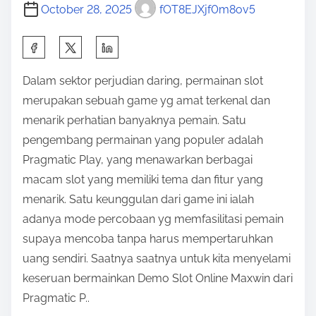
October 28, 2025
fOT8EJXjf0m8ov5
S
h
Dalam sektor perjudian daring, permainan slot
a
merupakan sebuah game yg amat terkenal dan
r
menarik perhatian banyaknya pemain. Satu
e
pengembang permainan yang populer adalah
t
Pragmatic Play, yang menawarkan berbagai
h
macam slot yang memiliki tema dan fitur yang
i
menarik. Satu keunggulan dari game ini ialah
s
adanya mode percobaan yg memfasilitasi pemain
p
supaya mencoba tanpa harus mempertaruhkan
o
uang sendiri. Saatnya saatnya untuk kita menyelami
s
keseruan bermainkan Demo Slot Online Maxwin dari
t
Pragmatic P..
o