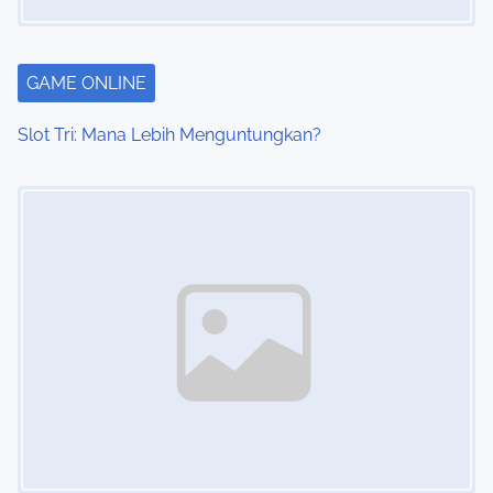
a
t
i
GAME ONLINE
o
Slot Tri: Mana Lebih Menguntungkan?
n
Image Placeholder