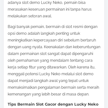
adanya slot demo Lucky Neko, pemain bisa
merasakan keseruan permainan ini tanpa harus
melakukan setoran awal.
Bagi banyak pemain, bermain di slot resmi dengan
opsi demo adalah langkah penting untuk
meningkatkan kepercayaan diri sebelum bertaruh
dengan uang nyata. Keenakalan dan keberuntungan
dalam permainan slot sangat dapat dipengaruhi
oleh pemahaman yang mendalam tentang cara
kerja setiap fitur yang ditawarkan. Oleh karena itu,
menggali potensi Lucky Neko melalui slot demo
dapat menjadi langkah awal yang tepat untuk
memaksimalkan pengalaman bermain serta meraih
kemenangan yang lebih besar di masa depan.
Tips Bermain Slot Gacor dengan Lucky Neko