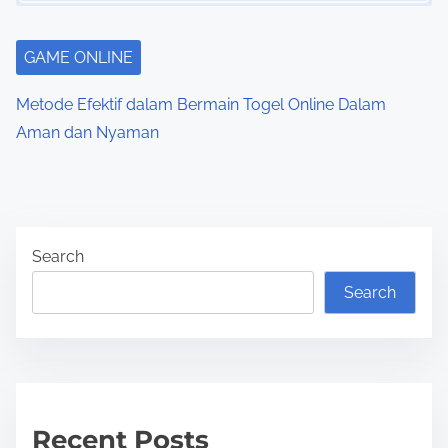
GAME ONLINE
Metode Efektif dalam Bermain Togel Online Dalam
Aman dan Nyaman
Search
Search
Recent Posts