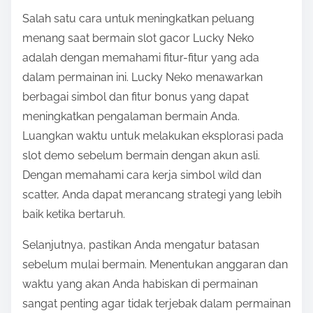
Salah satu cara untuk meningkatkan peluang
menang saat bermain slot gacor Lucky Neko
adalah dengan memahami fitur-fitur yang ada
dalam permainan ini. Lucky Neko menawarkan
berbagai simbol dan fitur bonus yang dapat
meningkatkan pengalaman bermain Anda.
Luangkan waktu untuk melakukan eksplorasi pada
slot demo sebelum bermain dengan akun asli.
Dengan memahami cara kerja simbol wild dan
scatter, Anda dapat merancang strategi yang lebih
baik ketika bertaruh.
Selanjutnya, pastikan Anda mengatur batasan
sebelum mulai bermain. Menentukan anggaran dan
waktu yang akan Anda habiskan di permainan
sangat penting agar tidak terjebak dalam permainan