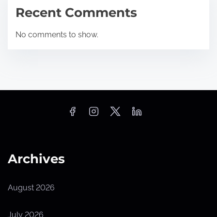
Recent Comments
No comments to show.
Archives
August 2026
July 2026