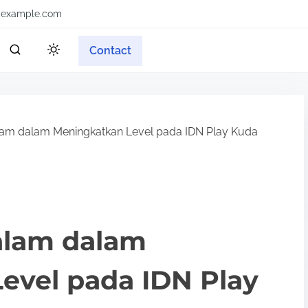
@example.com
Contact
m dalam Meningkatkan Level pada IDN Play Kuda
lam dalam
evel pada IDN Play