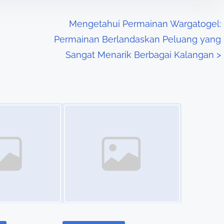
Mengetahui Permainan Wargatogel:
Permainan Berlandaskan Peluang yang
Sangat Menarik Berbagai Kalangan
>
Image Placeholder