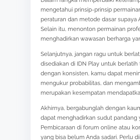
mengetahui prinsip-prinsip permaina
peraturan dan metode dasar supaya A
Selain itu, menonton permainan profe
menghadirkan wawasan berharga yang
Selanjutnya, jangan ragu untuk berlat
disediakan di IDN Play untuk berlatih
dengan konsisten, kamu dapat men
mengukur probabilitas, dan mengambi
merupakan kesempatan mendapatka
Akhirnya, bergabunglah dengan kau
dapat menghadirkan sudut pandang ya
Pembicaraan di forum online atau ko
yang bisa belum Anda sadari. Perlu d