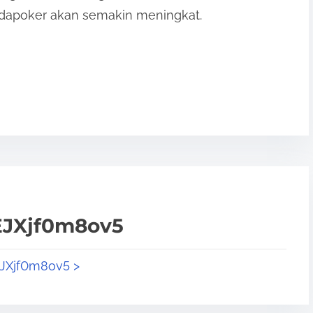
udapoker akan semakin meningkat.
EJXjf0m8ov5
EJXjf0m8ov5 >