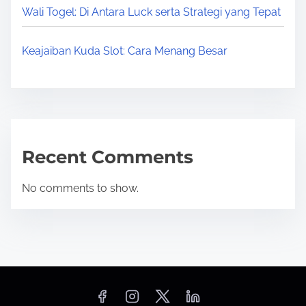
Wali Togel: Di Antara Luck serta Strategi yang Tepat
Keajaiban Kuda Slot: Cara Menang Besar
Recent Comments
No comments to show.