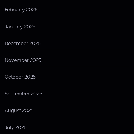
February 2026
January 2026
December 2025
November 2025
October 2025
September 2025
August 2025
July 2025