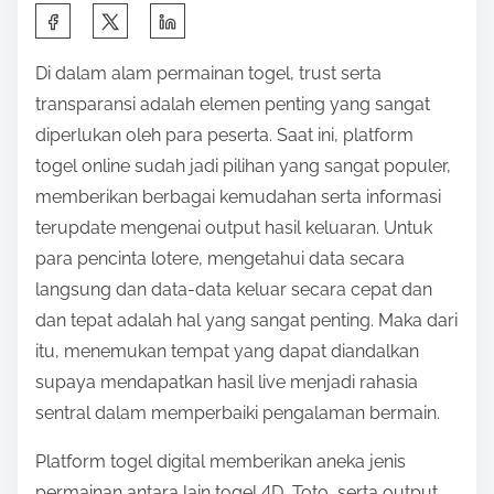
S
h
Di dalam alam permainan togel, trust serta
a
transparansi adalah elemen penting yang sangat
r
diperlukan oleh para peserta. Saat ini, platform
e
togel online sudah jadi pilihan yang sangat populer,
t
memberikan berbagai kemudahan serta informasi
h
terupdate mengenai output hasil keluaran. Untuk
i
para pencinta lotere, mengetahui data secara
s
langsung dan data-data keluar secara cepat dan
p
dan tepat adalah hal yang sangat penting. Maka dari
o
itu, menemukan tempat yang dapat diandalkan
s
supaya mendapatkan hasil live menjadi rahasia
t
sentral dalam memperbaiki pengalaman bermain.
o
n
Platform togel digital memberikan aneka jenis
:
permainan antara lain togel 4D, Toto, serta output