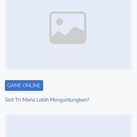
n
a
v
i
g
a
t
i
GAME ONLINE
o
Slot Tri: Mana Lebih Menguntungkan?
n
Image Placeholder