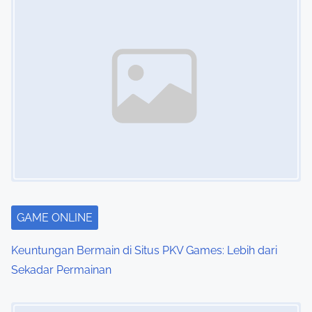
GAME ONLINE
Keuntungan Bermain di Situs PKV Games: Lebih dari
Sekadar Permainan
Image Placeholder