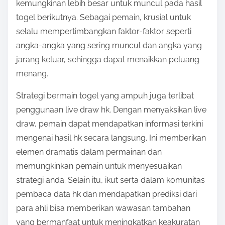
kemungkinan lebih besar untuk muncul pada hasil
togel berikutnya. Sebagai pemain, krusial untuk
selalu mempertimbangkan faktor-faktor seperti
angka-angka yang sering muncul dan angka yang
jarang keluar, sehingga dapat menaikkan peluang
menang.
Strategi bermain togel yang ampuh juga terlibat
penggunaan live draw hk. Dengan menyaksikan live
draw, pemain dapat mendapatkan informasi terkini
mengenai hasil hk secara langsung. Ini memberikan
elemen dramatis dalam permainan dan
memungkinkan pemain untuk menyesuaikan
strategi anda. Selain itu, ikut serta dalam komunitas
pembaca data hk dan mendapatkan prediksi dari
para ahli bisa memberikan wawasan tambahan
yang bermanfaat untuk meningkatkan keakuratan