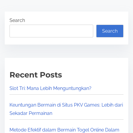
Search
Search
Recent Posts
Slot Tri: Mana Lebih Menguntungkan?
Keuntungan Bermain di Situs PKV Games: Lebih dari
Sekadar Permainan
Metode Efektif dalam Bermain Togel Online Dalam