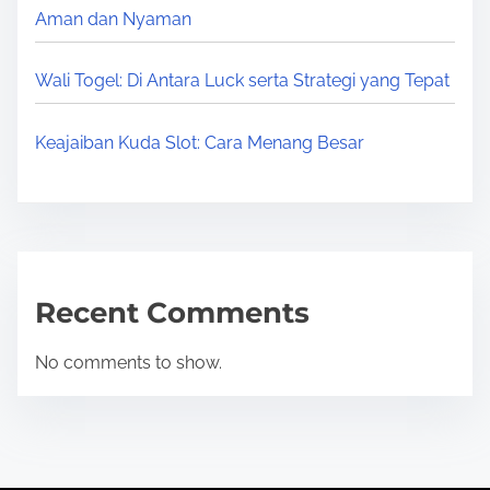
Aman dan Nyaman
Wali Togel: Di Antara Luck serta Strategi yang Tepat
Keajaiban Kuda Slot: Cara Menang Besar
Recent Comments
No comments to show.