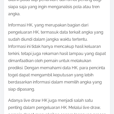
siapa saja yang ingin menganalisis pola atau tren
angka.
Informasi HK, yang merupakan bagian dari
pengeluaran HK, termasuk data terkait angka yang
sudah diundi dalam jangka waktu tertentu.
Informasi ini tidak hanya mencakup hasil keluaran
terkini, tetapi juga rekaman hasil lampau yang dapat
dimanfaatkan oleh pemain untuk melakukan
prediksi. Dengan memahami data HK, para pencinta
togel dapat mengambil keputusan yang lebih
berdasarkan informasi dalam memilih angka yang
siap dipasang.
Adanya live draw HK juga menjadi salah satu
penting dalam pengeluaran HK. Melalui live draw,