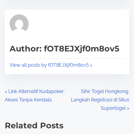
s
e
t
t
r
h
e
i
a
s
d
p
Author: fOT8EJXjf0m8ov5
t
o
i
s
View all posts by fOT8EJXjf0m8ov5 >
m
t
e
o
n
P
<
Link Alternatif Kudapoker:
Sihir Togel Hongkong:
:
Akses Tanpa Kendala
Langkah Registrasi di Situs
o
Supertogel
>
s
Related Posts
t