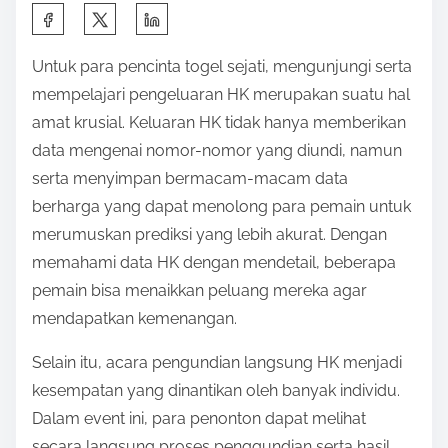
S
h
Untuk para pencinta togel sejati, mengunjungi serta
a
mempelajari pengeluaran HK merupakan suatu hal
r
amat krusial. Keluaran HK tidak hanya memberikan
e
data mengenai nomor-nomor yang diundi, namun
t
serta menyimpan bermacam-macam data
h
berharga yang dapat menolong para pemain untuk
i
merumuskan prediksi yang lebih akurat. Dengan
s
memahami data HK dengan mendetail, beberapa
p
pemain bisa menaikkan peluang mereka agar
o
mendapatkan kemenangan.
s
t
Selain itu, acara pengundian langsung HK menjadi
o
kesempatan yang dinantikan oleh banyak individu.
n
Dalam event ini, para penonton dapat melihat
:
secara langsung proses penggundian serta hasil