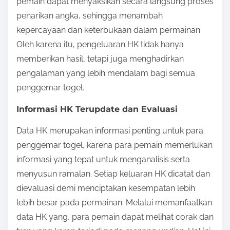
pemain dapat menyaksikan secara langsung proses
penarikan angka, sehingga menambah
kepercayaan dan keterbukaan dalam permainan.
Oleh karena itu, pengeluaran HK tidak hanya
memberikan hasil, tetapi juga menghadirkan
pengalaman yang lebih mendalam bagi semua
penggemar togel.
Informasi HK Terupdate dan Evaluasi
Data HK merupakan informasi penting untuk para
penggemar togel, karena para pemain memerlukan
informasi yang tepat untuk menganalisis serta
menyusun ramalan. Setiap keluaran HK dicatat dan
dievaluasi demi menciptakan kesempatan lebih
lebih besar pada permainan. Melalui memanfaatkan
data HK yang, para pemain dapat melihat corak dan