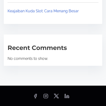
Keajaiban Kuda Slot: Cara Menang Besar
Recent Comments
No comments to show.