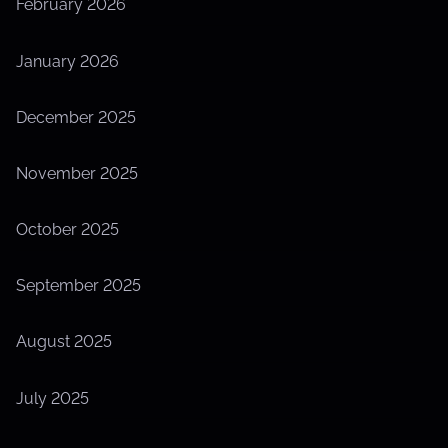
February 2026
January 2026
December 2025
November 2025
October 2025
September 2025
August 2025
July 2025