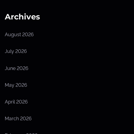
Archives
August 2026
July 2026
June 2026
May 2026
April 2026
March 2026