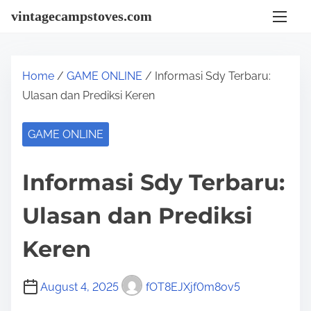
S
vintagecampstoves.com
k
i
p
Home
/
GAME ONLINE
/ Informasi Sdy Terbaru:
t
Ulasan dan Prediksi Keren
o
c
GAME ONLINE
o
n
Informasi Sdy Terbaru:
t
e
Ulasan dan Prediksi
n
t
Keren
August 4, 2025
fOT8EJXjf0m8ov5