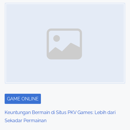
Image Placeholder
GAME ONLINE
Keuntungan Bermain di Situs PKV Games: Lebih dari
Sekadar Permainan