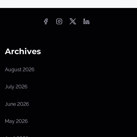
Archives
August 2026
July 2026
June 2026
May 2026