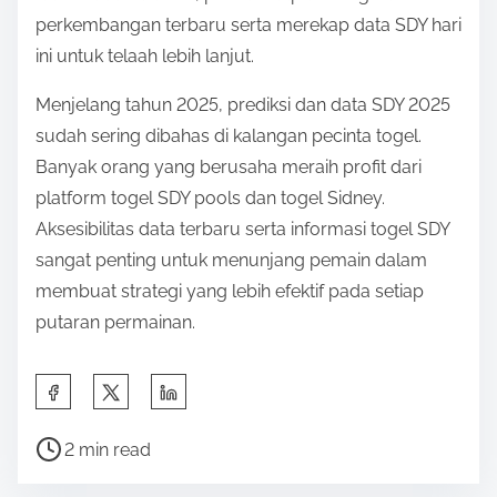
perkembangan terbaru serta merekap data SDY hari
ini untuk telaah lebih lanjut.
Menjelang tahun 2025, prediksi dan data SDY 2025
sudah sering dibahas di kalangan pecinta togel.
Banyak orang yang berusaha meraih profit dari
platform togel SDY pools dan togel Sidney.
Aksesibilitas data terbaru serta informasi togel SDY
sangat penting untuk menunjang pemain dalam
membuat strategi yang lebih efektif pada setiap
putaran permainan.
S
h
P
a
2 min read
o
r