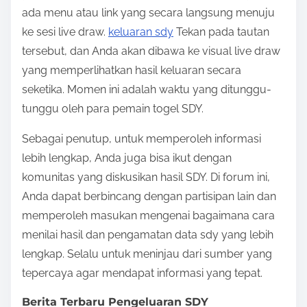
ada menu atau link yang secara langsung menuju
ke sesi live draw.
keluaran sdy
Tekan pada tautan
tersebut, dan Anda akan dibawa ke visual live draw
yang memperlihatkan hasil keluaran secara
seketika. Momen ini adalah waktu yang ditunggu-
tunggu oleh para pemain togel SDY.
Sebagai penutup, untuk memperoleh informasi
lebih lengkap, Anda juga bisa ikut dengan
komunitas yang diskusikan hasil SDY. Di forum ini,
Anda dapat berbincang dengan partisipan lain dan
memperoleh masukan mengenai bagaimana cara
menilai hasil dan pengamatan data sdy yang lebih
lengkap. Selalu untuk meninjau dari sumber yang
tepercaya agar mendapat informasi yang tepat.
Berita Terbaru Pengeluaran SDY