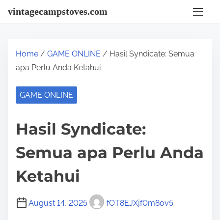
S
vintagecampstoves.com
k
i
p
Home
/
GAME ONLINE
/ Hasil Syndicate: Semua
t
apa Perlu Anda Ketahui
o
c
GAME ONLINE
o
n
Hasil Syndicate:
t
e
Semua apa Perlu Anda
n
t
Ketahui
August 14, 2025
fOT8EJXjf0m8ov5