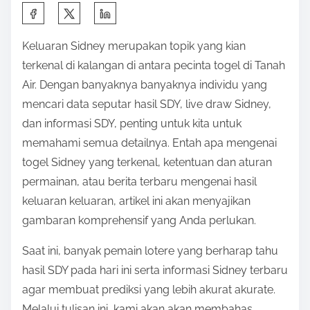
S
h
Keluaran Sidney merupakan topik yang kian
a
terkenal di kalangan di antara pecinta togel di Tanah
r
Air. Dengan banyaknya banyaknya individu yang
e
mencari data seputar hasil SDY, live draw Sidney,
t
dan informasi SDY, penting untuk kita untuk
h
memahami semua detailnya. Entah apa mengenai
i
togel Sidney yang terkenal, ketentuan dan aturan
s
permainan, atau berita terbaru mengenai hasil
p
keluaran keluaran, artikel ini akan menyajikan
o
gambaran komprehensif yang Anda perlukan.
s
t
Saat ini, banyak pemain lotere yang berharap tahu
o
hasil SDY pada hari ini serta informasi Sidney terbaru
n
agar membuat prediksi yang lebih akurat akurate.
:
Melalui tulisan ini, kami akan akan membahas