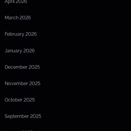
April 2026
March 2026
February 2026
January 2026
December 2025
November 2025
October 2025
September 2025