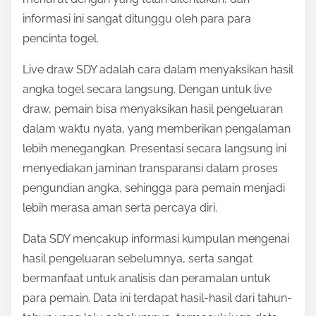
informasi ini sangat ditunggu oleh para para
pencinta togel.
Live draw SDY adalah cara dalam menyaksikan hasil
angka togel secara langsung. Dengan untuk live
draw, pemain bisa menyaksikan hasil pengeluaran
dalam waktu nyata, yang memberikan pengalaman
lebih menegangkan. Presentasi secara langsung ini
menyediakan jaminan transparansi dalam proses
pengundian angka, sehingga para pemain menjadi
lebih merasa aman serta percaya diri.
Data SDY mencakup informasi kumpulan mengenai
hasil pengeluaran sebelumnya, serta sangat
bermanfaat untuk analisis dan peramalan untuk
para pemain. Data ini terdapat hasil-hasil dari tahun-