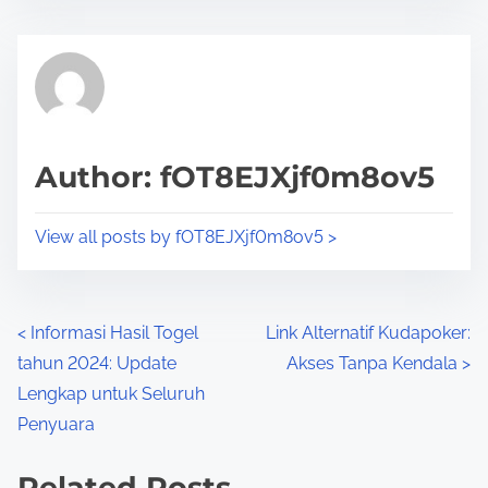
s
e
t
t
r
h
e
i
a
s
d
p
Author: fOT8EJXjf0m8ov5
t
o
i
s
View all posts by fOT8EJXjf0m8ov5 >
m
t
e
o
n
P
<
Informasi Hasil Togel
Link Alternatif Kudapoker:
:
tahun 2024: Update
Akses Tanpa Kendala
>
o
Lengkap untuk Seluruh
s
Penyuara
t
Related Posts