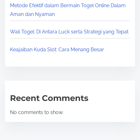
Metode Efektif dalam Bermain Togel Online Dalam
Aman dan Nyaman
Wali Togel: Di Antara Luck serta Strategi yang Tepat
Keajaiban Kuda Slot: Cara Menang Besar
Recent Comments
No comments to show.