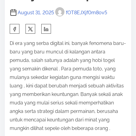
August 31, 2025
fOT8EJXjf0m8ov5
S
h
Di era yang serba digital ini, banyak fenomena baru-
a
baru yang baru muncul di kalangan antara
r
pemuda, salah satunya adalah yang hobi togel
e
yang semakin dikenal . Para pemuda toto, yang
t
mulanya sekedar kegiatan guna mengisi waktu
h
luang , kini dapat berubah menjadi sebuah aktivitas
i
yang memberikan keuntungan. Banyak sekali anak
s
muda yang mulai serius sekali memperhatikan
p
angka serta strategi dalam permainan, berusaha
o
untuk mencapai keuntungan dari minat yang
s
mungkin dilihat sepele oleh beberapa orang .
t