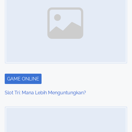
a
v
i
g
a
t
i
GAME ONLINE
o
Slot Tri: Mana Lebih Menguntungkan?
n
Image Placeholder