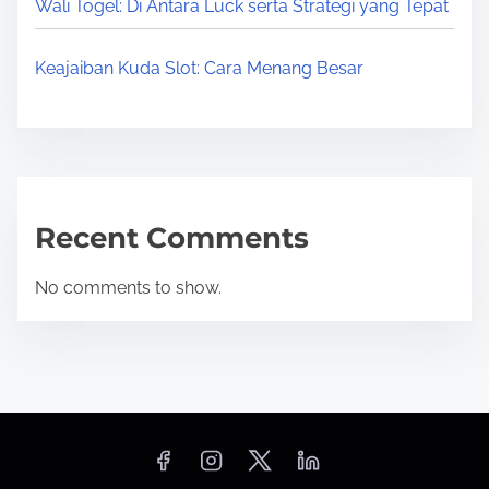
Wali Togel: Di Antara Luck serta Strategi yang Tepat
Keajaiban Kuda Slot: Cara Menang Besar
Recent Comments
No comments to show.