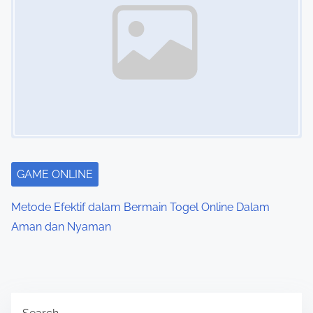
GAME ONLINE
Metode Efektif dalam Bermain Togel Online Dalam
Aman dan Nyaman