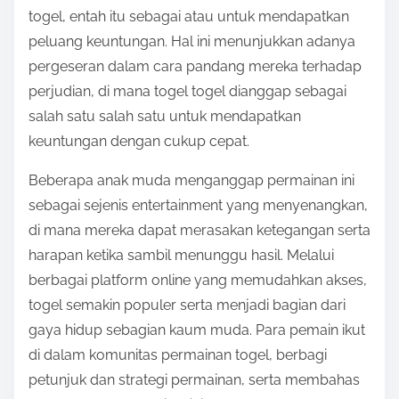
togel, entah itu sebagai atau untuk mendapatkan
peluang keuntungan. Hal ini menunjukkan adanya
pergeseran dalam cara pandang mereka terhadap
perjudian, di mana togel togel dianggap sebagai
salah satu salah satu untuk mendapatkan
keuntungan dengan cukup cepat.
Beberapa anak muda menganggap permainan ini
sebagai sejenis entertainment yang menyenangkan,
di mana mereka dapat merasakan ketegangan serta
harapan ketika sambil menunggu hasil. Melalui
berbagai platform online yang memudahkan akses,
togel semakin populer serta menjadi bagian dari
gaya hidup sebagian kaum muda. Para pemain ikut
di dalam komunitas permainan togel, berbagi
petunjuk dan strategi permainan, serta membahas