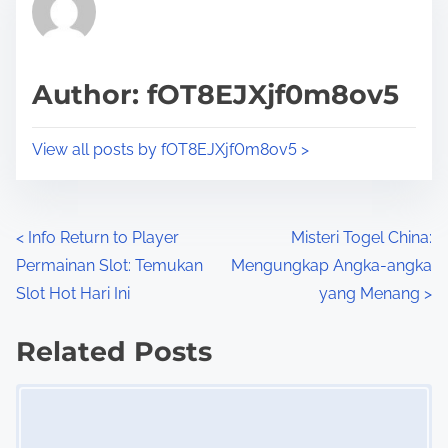
h
e
i
a
s
d
p
Author: fOT8EJXjf0m8ov5
t
o
i
s
View all posts by fOT8EJXjf0m8ov5 >
m
t
e
o
n
P
<
Info Return to Player
Misteri Togel China:
:
Permainan Slot: Temukan
Mengungkap Angka-angka
o
Slot Hot Hari Ini
yang Menang
>
s
Related Posts
t
Image Placeholder
s
n