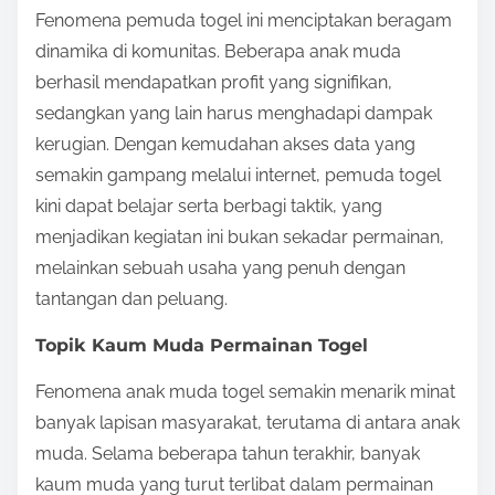
o
Fenomena pemuda togel ini menciptakan beragam
n
dinamika di komunitas. Beberapa anak muda
:
berhasil mendapatkan profit yang signifikan,
sedangkan yang lain harus menghadapi dampak
kerugian. Dengan kemudahan akses data yang
semakin gampang melalui internet, pemuda togel
kini dapat belajar serta berbagi taktik, yang
menjadikan kegiatan ini bukan sekadar permainan,
melainkan sebuah usaha yang penuh dengan
tantangan dan peluang.
Topik Kaum Muda Permainan Togel
Fenomena anak muda togel semakin menarik minat
banyak lapisan masyarakat, terutama di antara anak
muda. Selama beberapa tahun terakhir, banyak
kaum muda yang turut terlibat dalam permainan