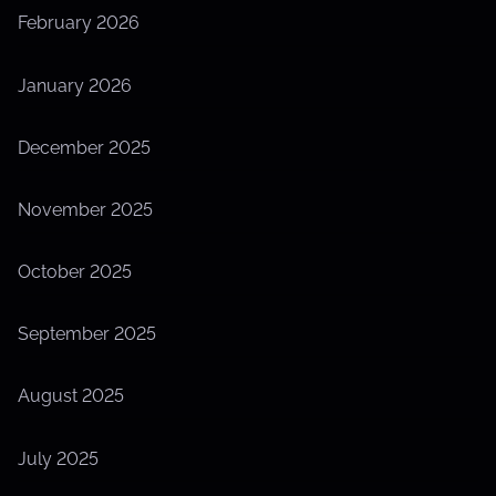
February 2026
January 2026
December 2025
November 2025
October 2025
September 2025
August 2025
July 2025