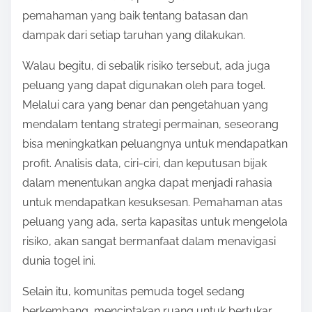
pemahaman yang baik tentang batasan dan
dampak dari setiap taruhan yang dilakukan.
Walau begitu, di sebalik risiko tersebut, ada juga
peluang yang dapat digunakan oleh para togel.
Melalui cara yang benar dan pengetahuan yang
mendalam tentang strategi permainan, seseorang
bisa meningkatkan peluangnya untuk mendapatkan
profit. Analisis data, ciri-ciri, dan keputusan bijak
dalam menentukan angka dapat menjadi rahasia
untuk mendapatkan kesuksesan. Pemahaman atas
peluang yang ada, serta kapasitas untuk mengelola
risiko, akan sangat bermanfaat dalam menavigasi
dunia togel ini.
Selain itu, komunitas pemuda togel sedang
berkembang, menciptakan ruang untuk bertukar