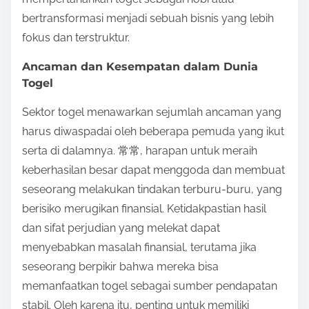
bertransformasi menjadi sebuah bisnis yang lebih
fokus dan terstruktur.
Ancaman dan Kesempatan dalam Dunia
Togel
Sektor togel menawarkan sejumlah ancaman yang
harus diwaspadai oleh beberapa pemuda yang ikut
serta di dalamnya. 常常, harapan untuk meraih
keberhasilan besar dapat menggoda dan membuat
seseorang melakukan tindakan terburu-buru, yang
berisiko merugikan finansial. Ketidakpastian hasil
dan sifat perjudian yang melekat dapat
menyebabkan masalah finansial, terutama jika
seseorang berpikir bahwa mereka bisa
memanfaatkan togel sebagai sumber pendapatan
stabil. Oleh karena itu, penting untuk memiliki