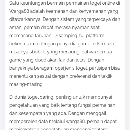
Satu keuntungan bermain permainan togel online di
Warga88 adalah keamanan dan kenyamanan yang
ditawarkannya. Dengan sistem yang terpercaya dan
aman, pemain dapat merasa nyaman saat
memasang taruhan. Di samping itu, platform
bekerja sama dengan penyedia game terkemuka,
misalnya sbobet, yang menaungi bahwa semua
game yang disediakan fair dan jelas. Dengan
banyaknya beragam opsi jenis togel, partisipan bisa
menentukan sesuai dengan preferensi dan taktik
masing-masing.
Di dunia togel daring, penting untuk mempunyai
pengetahuan yang baik tentang fungsi permainan
dan kesempatan yang ada. Dengan menggali
memperoleh data melalui warga88, pemain dapat
meningkatkan pengetahuan mengenai tentang