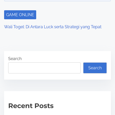
GAME ONLINE
Wali Togel: Di Antara Luck serta Strategi yang Tepat
Search
Search
Recent Posts