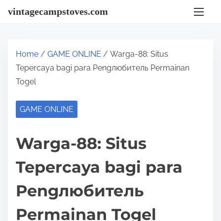
S
vintagecampstoves.com
k
i
p
Home
/
GAME ONLINE
/ Warga-88: Situs
t
Tepercaya bagi para Pengлюбитель Permainan
o
Togel
c
o
GAME ONLINE
n
t
Warga-88: Situs
e
n
Tepercaya bagi para
t
Pengлюбитель
Permainan Togel