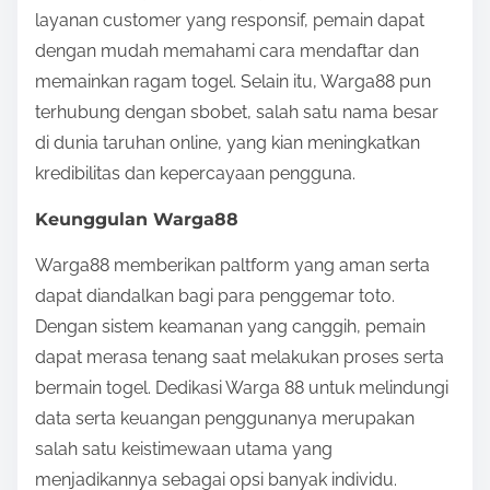
o
layanan customer yang responsif, pemain dapat
n
dengan mudah memahami cara mendaftar dan
:
memainkan ragam togel. Selain itu, Warga88 pun
terhubung dengan sbobet, salah satu nama besar
di dunia taruhan online, yang kian meningkatkan
kredibilitas dan kepercayaan pengguna.
Keunggulan Warga88
Warga88 memberikan paltform yang aman serta
dapat diandalkan bagi para penggemar toto.
Dengan sistem keamanan yang canggih, pemain
dapat merasa tenang saat melakukan proses serta
bermain togel. Dedikasi Warga 88 untuk melindungi
data serta keuangan penggunanya merupakan
salah satu keistimewaan utama yang
menjadikannya sebagai opsi banyak individu.