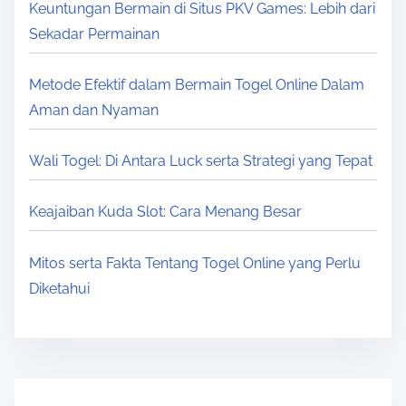
Keuntungan Bermain di Situs PKV Games: Lebih dari
Sekadar Permainan
Metode Efektif dalam Bermain Togel Online Dalam
Aman dan Nyaman
Wali Togel: Di Antara Luck serta Strategi yang Tepat
Keajaiban Kuda Slot: Cara Menang Besar
Mitos serta Fakta Tentang Togel Online yang Perlu
Diketahui