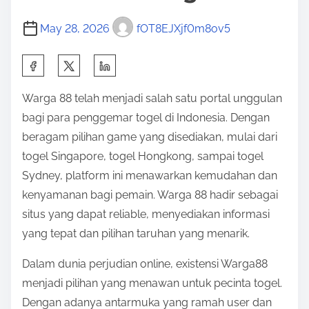
May 28, 2026
fOT8EJXjf0m8ov5
S
h
Warga 88 telah menjadi salah satu portal unggulan
a
bagi para penggemar togel di Indonesia. Dengan
r
beragam pilihan game yang disediakan, mulai dari
e
togel Singapore, togel Hongkong, sampai togel
t
Sydney, platform ini menawarkan kemudahan dan
h
kenyamanan bagi pemain. Warga 88 hadir sebagai
i
situs yang dapat reliable, menyediakan informasi
s
yang tepat dan pilihan taruhan yang menarik.
p
o
Dalam dunia perjudian online, existensi Warga88
s
menjadi pilihan yang menawan untuk pecinta togel.
t
Dengan adanya antarmuka yang ramah user dan