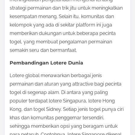
strategi permainan dan trik jitu untuk meningkatkan
kesempatan menang. Selain itu, komunitas dan
kelompok yang ada di sekitar platform ini juga
memberikan dukungan untuk beberapa pecinta
togel, yang membuat pengalaman permainan
semakin seru dan bermanfaat.
Pembandingan Lotere Dunia
Lotere global menawarkan berbagai jenis
permainan dan aturan yang attractive bagi pecinta
togel di segenap alam. Di antara yang paling
populer terdapat lotere Singapura, lotere Hong
Kong, dan togel Sidney. Setiap jenis togel punya ciri
khas dan komunitas penggemar tersendiri,
sehingga memberikan opsi yang beragam untuk
para petaruh. Contohnya, lotere Singapore dikenal